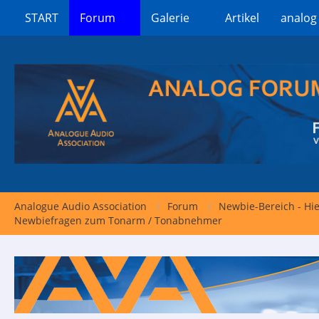
START
Forum
Galerie
Artikel
analog
Analogue Audio Association
Forum
Newbie-Bereich - Hi
Newbiefragen zum Tonarm / Tonabnehmer