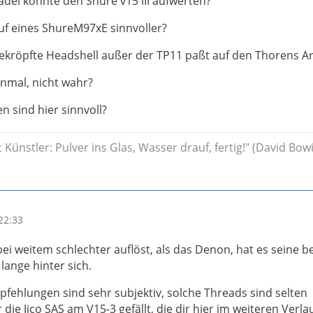
adel könnte den Shure v15 III aufwerten?
auf eines ShureM97xE sinnvoller?
ekröpfte Headshell außer der TP11 paßt auf den Thorens A
inmal, nicht wahr?
n sind hier sinnvoll?
t Künstler: Pulver ins Glas, Wasser drauf, fertig!" (David Bowi
22:33
ei weitem schlechter auflöst, als das Denon, hat es seine b
lange hinter sich.
hlungen sind sehr subjektiv, solche Threads sind selten
 die Jico SAS am V15-3 gefällt, die dir hier im weiteren Verla