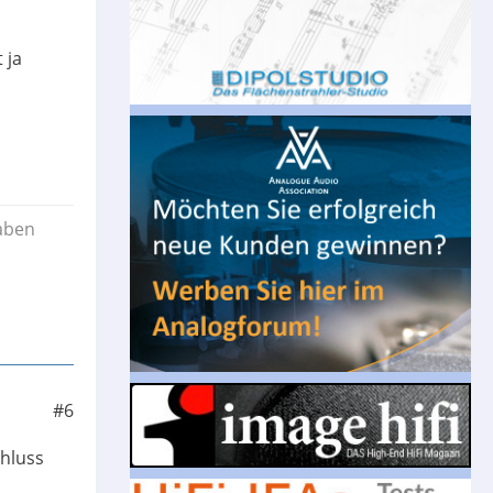
 ja
haben
#6
chluss