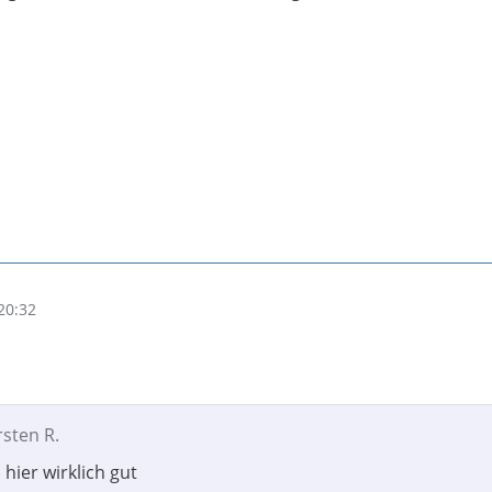
20:32
rsten R.
hier wirklich gut