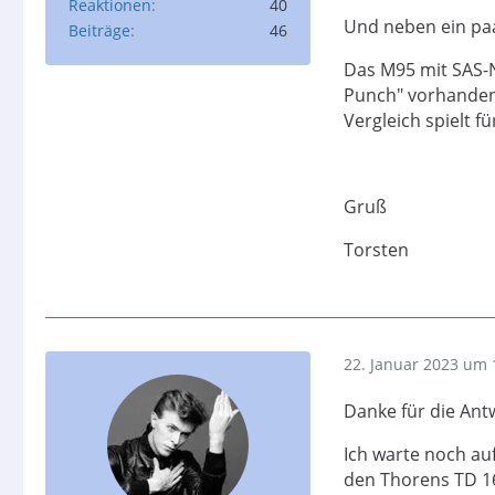
Reaktionen
40
Und neben ein pa
Beiträge
46
Das M95 mit SAS-Na
Punch" vorhanden,
Vergleich spielt f
Gruß
Torsten
22. Januar 2023 um 
Danke für die Ant
Ich warte noch au
den Thorens TD 16