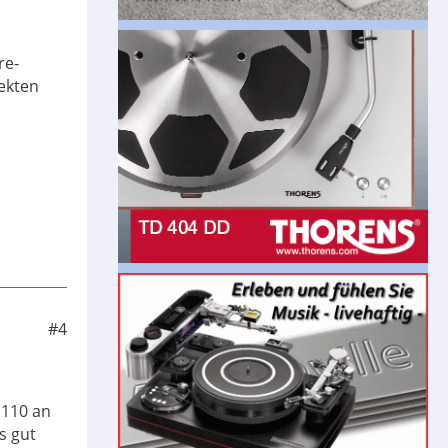
re-
ekten
#4
 110 an
s gut