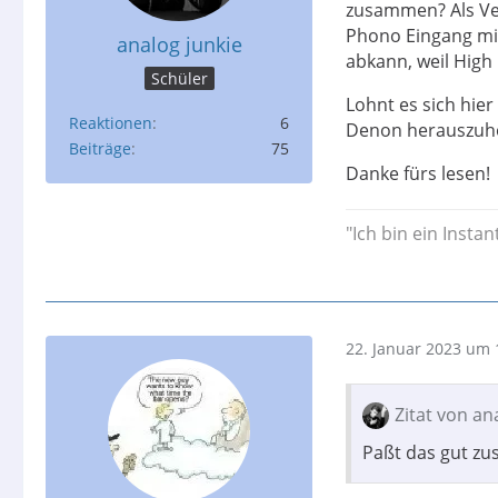
zusammen? Als Ve
Phono Eingang mi
analog junkie
abkann, weil High
Schüler
Lohnt es sich hi
Reaktionen
6
Denon herauszuh
Beiträge
75
Danke fürs lesen!
"Ich bin ein Instan
22. Januar 2023 um 
Zitat von an
Paßt das gut z