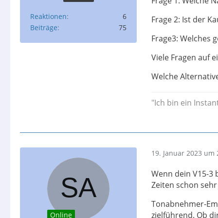
Frage 1: Welche N
Reaktionen
6
Frage 2: Ist der K
Beiträge
75
Frage3: Welches g
Viele Fragen auf e
Welche Alternative
"Ich bin ein Instan
19. Januar 2023 um 
Wenn dein V15-3 b
Zeiten schon sehr 
Tonabnehmer-Empfe
zielführend. Ob dir
Online