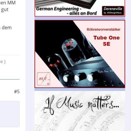
inen MM
 gut
s dem
e )
#5