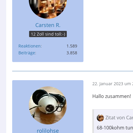
Carsten R.
12 Zoll sind toll:-)
Reaktionen
1.589
Beiträge
3.858
22. Januar 2023 um 
Hallo zusammen!
Zitat von Ca
68-100kohm tun 
rolilohse