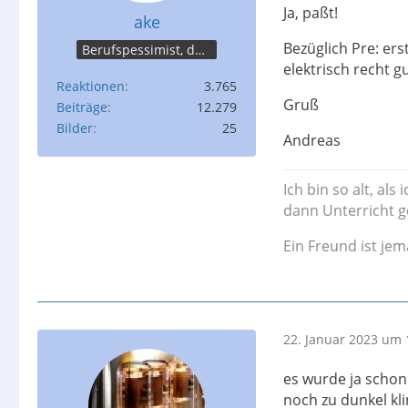
Ja, paßt!
ake
Bezüglich Pre: er
Berufspessimist, der meist recht behält
elektrisch recht g
Reaktionen
3.765
Gruß
Beiträge
12.279
Bilder
25
Andreas
Ich bin so alt, al
dann Unterricht g
Ein Freund ist je
22. Januar 2023 um 
es wurde ja schon
noch zu dunkel kl