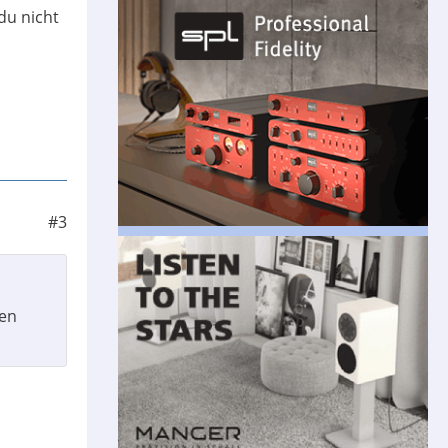
du nicht
#3
len