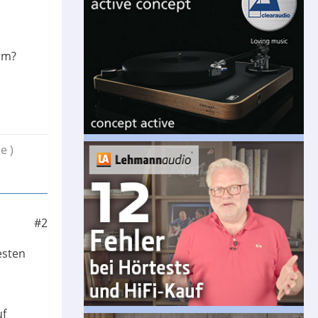
rm?
e )
#2
esten
uf