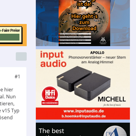
#1
de hier
nal. Nun
ieren,
e v15 Typ
lösend