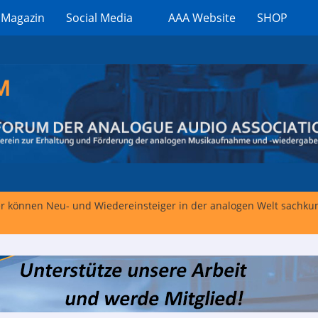
 Magazin
Social Media
AAA Website
SHOP
er können Neu- und Wiedereinsteiger in der analogen Welt sachk