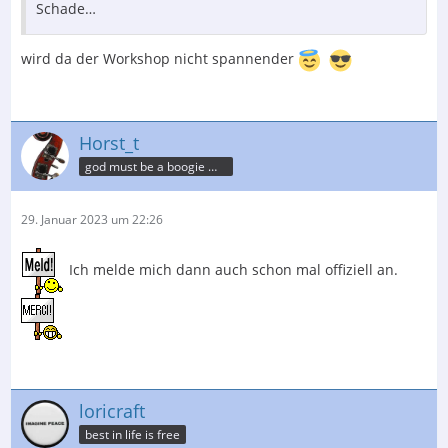
Schade…
wird da der Workshop nicht spannender
Horst_t
god must be a boogie man
29. Januar 2023 um 22:26
Ich melde mich dann auch schon mal offiziell an.
loricraft
best in life is free