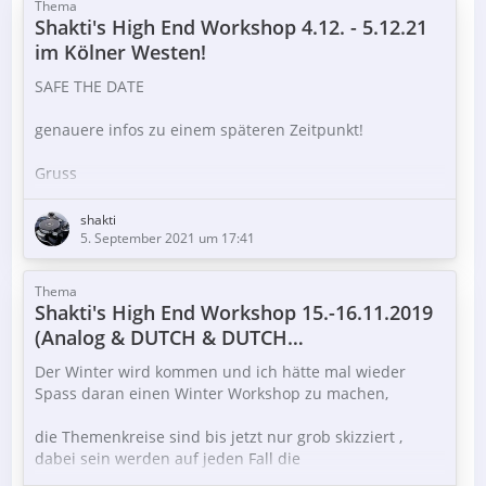
Thema
Shakti's High End Workshop 4.12. - 5.12.21
im Kölner Westen!
SAFE THE DATE
genauere infos zu einem späteren Zeitpunkt!
Gruss
Juergen
shakti
5. September 2021 um 17:41
Thema
Shakti's High End Workshop 15.-16.11.2019
(Analog & DUTCH & DUTCH
AktivLautsprecher) im Kölner Westen
Der Winter wird kommen und ich hätte mal wieder
Spass daran einen Winter Workshop zu machen,
die Themenkreise sind bis jetzt nur grob skizziert ,
dabei sein werden auf jeden Fall die