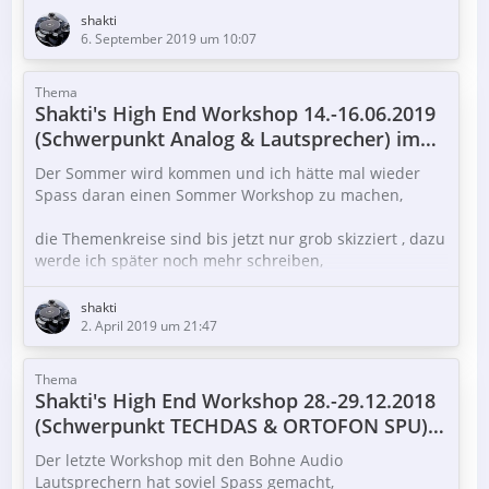
DUTCH & DUTCH Aktiv Lautsprecher
shakti
6. September 2019 um 10:07
https://dutchdutch.com/8c/
Thema
Shakti's High End Workshop 14.-16.06.2019
(Schwerpunkt Analog & Lautsprecher) im
Kölner Westen!
weiteres dann später, werde auf den westdeutschen
Der Sommer wird kommen und ich hätte mal wieder
Hifi Tagen sein, mal schauen, was sich noch ergibt.
Spass daran einen Sommer Workshop zu machen,
Wichtig ist mir im Moment, dass der Termin feststeht
die Themenkreise sind bis jetzt nur grob skizziert , dazu
und dass diejenigen, die ein Hotel benötigen, noch die
werde ich später noch mehr schreiben,
Möglichkeit finden, eines in der Nähe zu finden.
wichtig ist mir, dass der Termin feststeht und dass
shakti
diejenigen, die ein Hotel benötigen, noch die
2. April 2019 um 21:47
Möglichkeit finden, eines in der Nähe zu finden.
Thema
…
Shakti's High End Workshop 28.-29.12.2018
(Schwerpunkt TECHDAS & ORTOFON SPU)
Aktuell würde der Termin wie folgt aussehen:
im Kölner Westen!
Der letzte Workshop mit den Bohne Audio
Freitag, 14.06.2019 :
Lautsprechern hat soviel Spass gemacht,