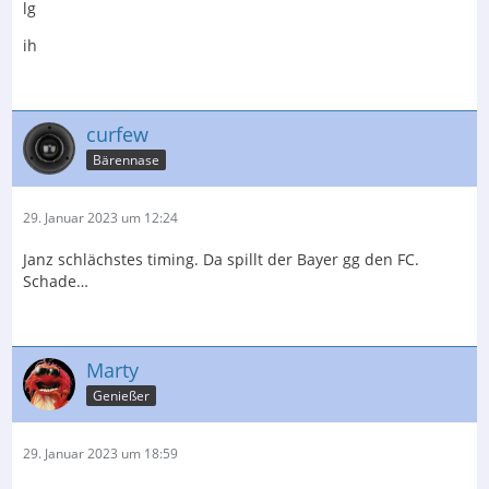
lg
ih
curfew
Bärennase
29. Januar 2023 um 12:24
Janz schlächstes timing. Da spillt der Bayer gg den FC.
Schade…
Marty
Genießer
29. Januar 2023 um 18:59