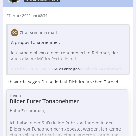
27. März 2026 um 08:56
Zitat von odermatt
A propos Tonabnehmer:
Ich habe mal von einem renommierten Retipper, der
auch eigene MC im Portfolio hat
was für >700€ retippen lassen. Was ich da bekommen
Alles anzeigen
habe war schlicht und ergreifend
Ich würde sagen Du befindest Dich im falschen Thread
"Schdreck".
Thema
Frank ich brings Dir gerne beim Stammtisch mal mit,
Bilder Eurer Tonabnehmer
kannste mal einbauen. Auch Du wirst begeistert sein....
Hallo Zusammen,
Viele Grüße
ich habe in der SuFu keine Rubrik gefunden in der
Bilder von Tonabnehmern gepostet werden. Ich kenne
einen solchen Thread aus einem anderen Forum und