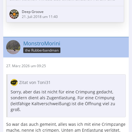
finde ihn sehr schön.
Peter
Deep Groove
Ich fange mal mit meinem Lieblingstonabnehmer an:
21. Juli 2018 um 11:40
Denon DL-103M
Das DL-103M, das bei mir an einem TD125 mit TP16
läuft, hat mit dem 103 eigentlich nur noch die
MonstroMorini
Gehäuseform gemeinsam:
the Rubberbandman
Bornadelträger
27. März 2026 um 09:25
Scharfe Ellipse
CU ca. 18 (10 bei 100 Hz)
Zitat von Toni31
Sorry, aber das ist nicht für eine Crimpung gedacht,
AK 1,4 +/-0,2
sondern dient als Zugentlastung. Für eine Crimpung
(leitfähige Kaltverschweißung) ist die Öffnung viel zu
groß.
Der Inhalt kann nicht angezeigt werden, da Sie
So war das auch gemeint, alles was ich mit eine Crimpzange
keine
mache, nenne ich crimpen. Unten am Entlastung verlötet.