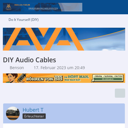
Do It Yourself (DIY)
DIY Audio Cables
Benson
17. Februar 2023 um 20:49
Hubert T
Erleuchteter