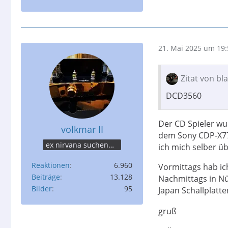
21. Mai 2025 um 19:
Zitat von b
DCD3560
Der CD Spieler wu
volkmar II
dem Sony CDP-X777
ex nirvana suchender
ich mich selber ü
Reaktionen
6.960
Vormittags hab ic
Beiträge
13.128
Nachmittags in N
Bilder
95
Japan Schallplatte
gruß