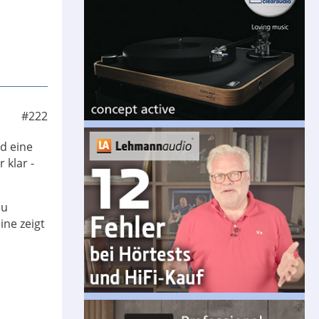
#222
nd eine
 klar -
eu
ne zeigt