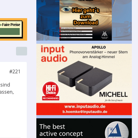
#221
 sind
assen,