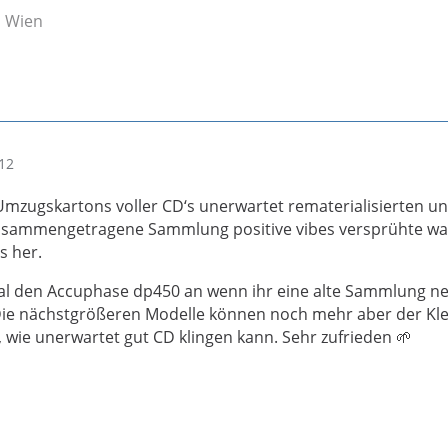
s Wien
12
 Umzugskartons voller CD‘s unerwartet rematerialisierten u
zusammengetragene Sammlung positive vibes versprühte war
s her.
al den Accuphase dp450 an wenn ihr eine alte Sammlung n
Die nächstgrößeren Modelle können noch mehr aber der Klei
 wie unerwartet gut CD klingen kann. Sehr zufrieden 🌱