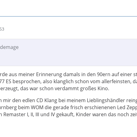
53
lademage
rde aus meiner Erinnerung damals in den 90ern auf einer s
 ES besprochen, also klanglich schon vom allerfeinsten, 
berzeugt, das war schon verdammt großes Kino.
h mir den edlen CD Klang bei meinem Lieblingshändler rein
ürnberg beim WOM die gerade frisch erschienenen Led Zepp
n Remaster I, II, III und IV gekauft, Kinder waren das noch ze