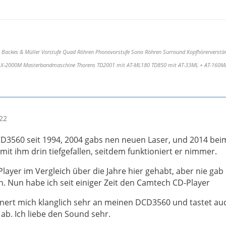
 Backes & Müller Vorstufe Quad Röhren Phonovorstufe Sono Röhren Surround Kopfhörerverstär
ac X-2000M Masterbandmaschine Thorens TD2001 mit AT-ML180 TD850 mit AT-33ML + AT-160M
22
CD3560 seit 1994, 2004 gabs nen neuen Laser, und 2014 be
e mit ihm drin tiefgefallen, seitdem funktioniert er nimmer.
Player im Vergleich über die Jahre hier gehabt, aber nie gab
. Nun habe ich seit einiger Zeit den Camtech CD-Player
nnert mich klanglich sehr an meinen DCD3560 und tastet auc
 ab. Ich liebe den Sound sehr.