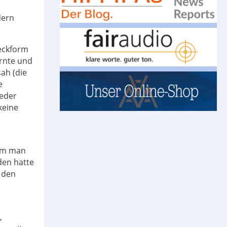
dern
teckform
ernte und
ah (die
e
ieder
keine
dem man
den hatte
 den
,