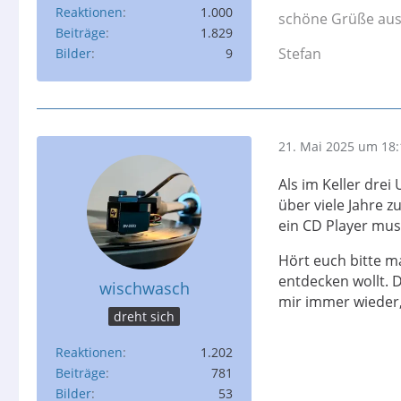
Reaktionen
1.000
schöne Grüße au
Beiträge
1.829
Stefan
Bilder
9
21. Mai 2025 um 18:
Als im Keller drei
über viele Jahre 
ein CD Player mus
Hört euch bitte m
entdecken wollt. 
wischwasch
mir immer wieder,
dreht sich
Reaktionen
1.202
Beiträge
781
Bilder
53