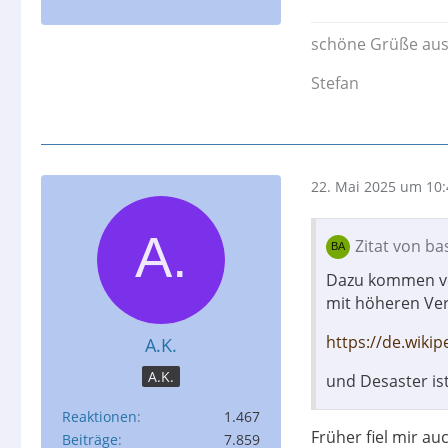
schöne Grüße au
Stefan
22. Mai 2025 um 10:
Zitat von ba
Dazu kommen ver
mit höheren V
https://de.wik
A.K.
A.K.
und Desaster ist
Reaktionen
1.467
Früher fiel mir a
Beiträge
7.859