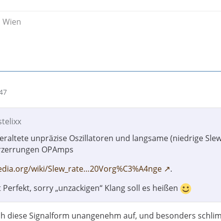
s Wien
47
stelixx
altete unpräzise Oszillatoren und langsame (niedrige Slew
erzerrungen OPAmps
ipedia.org/wiki/Slew_rate…20Vorg%C3%A4nge
.
 Perfekt, sorry „unzackigen“ Klang soll es heißen
uch diese Signalform unangenehm auf, und besonders schl