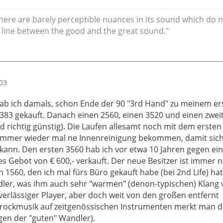
ere are barely perceptible nuances in its sound which do n
ne line between the good and the great sound."
03
ab ich damals, schon Ende der 90 "3rd Hand" zu meinem er
83 gekauft. Danach einen 2560, einen 3520 und einen zwei
d richtig günstig). Die Laufen allesamt noch mit dem ersten
 immer wieder mal ne Innenreinigung bekommen, damit sich
 kann. Den ersten 3560 hab ich vor etwa 10 Jahren gegen ei
s Gebot von € 600,- verkauft. Der neue Besitzer ist immer 
in 1560, den ich mal fürs Büro gekauft habe (bei 2nd Life) hat
er, was ihm auch sehr "warmen" (denon-typischen) Klang v
verlässiger Player, aber doch weit von den großen entfernt
arockmusik auf zeitgenössischen Instrumenten merkt man d
en der "guten" Wandler).