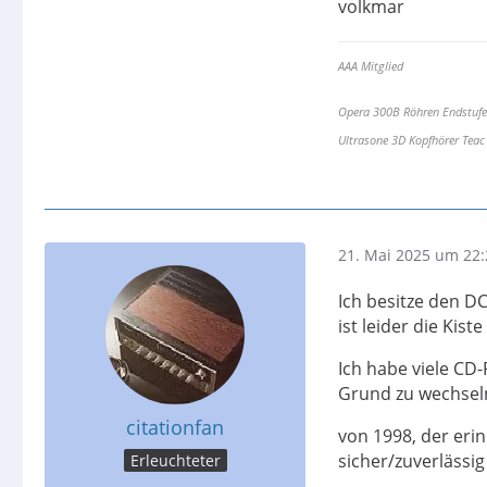
volkmar
AAA Mitglied
Opera 300B Röhren Endstufe
Ultrasone 3D Kopfhörer Te
21. Mai 2025 um 22:
Ich besitze den D
ist leider die Kist
Ich habe viele CD-
Grund zu wechseln
citationfan
von 1998, der eri
sicher/zuverlässig
Erleuchteter