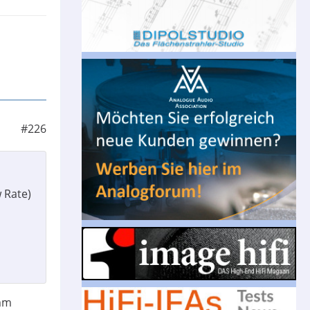
#226
 Rate)
imm