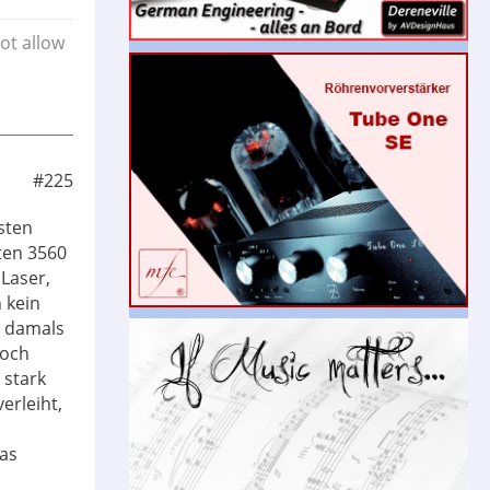
ot allow
#225
sten
ten 3560
 Laser,
 kein
n damals
noch
 stark
erleiht,
as