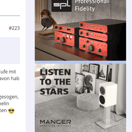
#223
tufe mit
davon hab
gesogen,
elin
iten