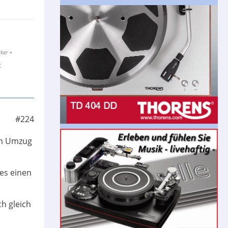
ker +
L
#224
im Umzug
 es einen
h gleich