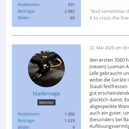
Reaktionen
331
"And sometimes th
Beiträge
2.082
it to cross the fi
Bilder
80
22. Mai 2025 um 00:
den ersten 3560 h
(neuen) Luxman A3
(alle gebraucht un
wobei die Geräte
Staub festfressen
blademage
gut erscheindende
glücklich damit. E
Meister
abgespeckte Wandl
auch ein guter, uz
Reaktionen
1.000
(besonders bei B
Beiträge
1.829
Auflösungsvermög
Bilder
9