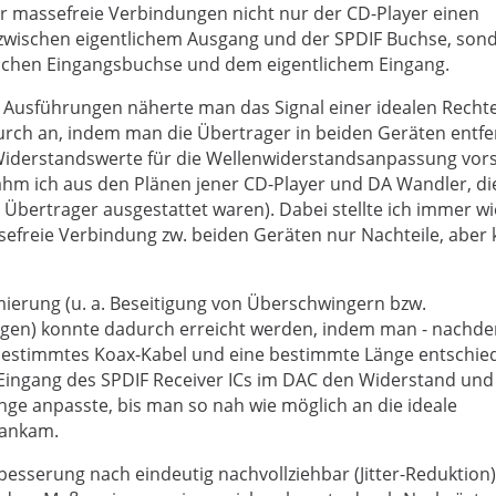
r massefreie Verbindungen nicht nur der CD-Player einen
 zwischen eigentlichem Ausgang und der SPDIF Buchse, son
schen Eingangsbuchse und dem eigentlichem Eingang.
II Ausführungen näherte man das Signal einer idealen Rech
urch an, indem man die Übertrager in beiden Geräten entf
Widerstandswerte für die Wellenwiderstandsanpassung vors
hm ich aus den Plänen jener CD-Player und DA Wandler, di
Übertrager ausgestattet waren). Dabei stellte ich immer w
ssefreie Verbindung zw. beiden Geräten nur Nachteile, aber 
mierung (u. a. Beseitigung von Überschwingern bzw.
gen) konnte dadurch erreicht werden, indem man - nach
 bestimmtes Koax-Kabel und eine bestimmte Länge entschie
 Eingang des SPDIF Receiver ICs im DAC den Widerstand und
ge anpasste, bis man so nah wie möglich an die ideale
rankam.
besserung nach eindeutig nachvollziehbar (Jitter-Reduktion)