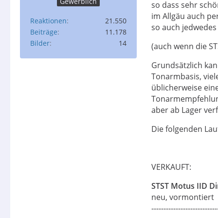
Gewerblich
so dass sehr schö
im Allgäu auch per
Reaktionen
21.550
so auch jedwedes 
Beiträge
11.178
Bilder
14
(auch wenn die ST
Grundsätzlich kan
Tonarmbasis, viel
üblicherweise ein
Tonarmempfehlung
aber ab Lager ver
Die folgenden Lauf
VERKAUFT:
STST Motus IID Di
neu, vormontiert
----------------------