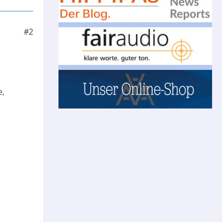
#2
e,