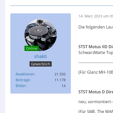
14. März 2023 um 0
Die folgenden Lauf
STST Motus IID Di
Online
SchwarzMatte Topp
shakti
----------------------
Gewerblich
(Für Glanz MH-10B
Reaktionen
21.550
Beiträge
11.178
Bilder
14
STST Motus D Dire
neu, vormontiert----
(Für SME, The WA