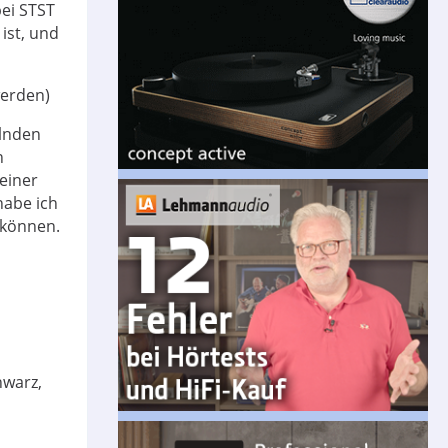
bei STST
ist, und
werden)
elnden
n
einer
abe ich
 können.
hwarz,