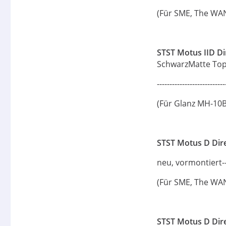
(Für SME, The WA
STST Motus IID Di
SchwarzMatte Topp
----------------------
(Für Glanz MH-10B
STST Motus D Dire
neu, vormontiert----
(Für SME, The WA
STST Motus D Dire