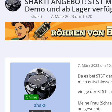
SHAKTI ANGEBOT: STST Mo
Demo und ab Lager verfüg
shakti
7. März 2023 um 10:20
7. März 2023 um 10
Da es bei STST der
mich entschlossen
einige der STST La
Online
Meine Frau (Schre
shakti
ausgesucht,