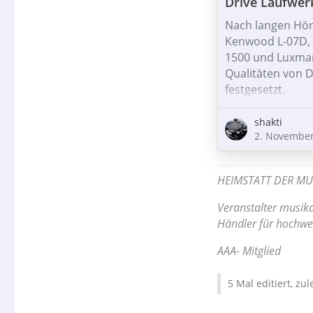
Drive Laufwerk
Nach langen Hör
Kenwood L-07D, 
1500 und Luxman
Qualitäten von D
festgesetzt.
Alle diese Laufw
shakti
2. November
vorzügliche Dyna
gerade bei zB K
HEIMSTATT DER MU
Leider kommt ma
Top Zustand nich
Veranstalter musika
lohnt, diese kom
Händler für hochwe
Insofern habe ic
AAA- Mitglied
einem…
5 Mal editiert, zu