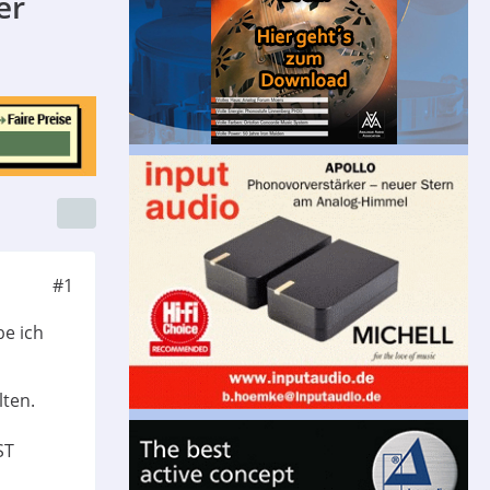
er
#1
be ich
lten.
ST