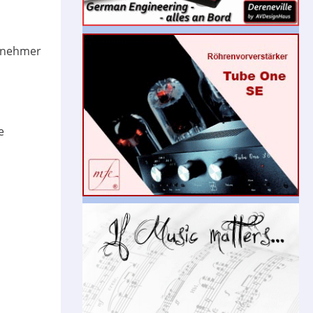
abnehmer
e