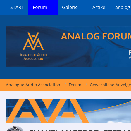
START
Forum
Galerie
Artikel
analog
Analogue Audio Association
Forum
Gewerbliche Anzeig