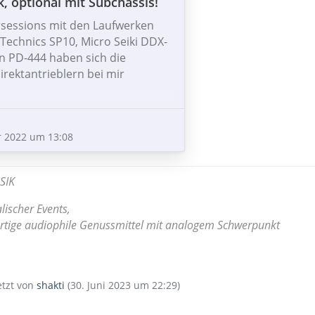
, optional mit Subchassis!
sessions mit den Laufwerken
Technics SP10, Micro Seiki DDX-
 PD-444 haben sich die
irektantrieblern bei mir
erke zeichnen sich durch eine
 2022 um 13:08
mik und Präzision aus, die
laviermusik zum tragen kommt.
SIK
n an die genannten Laufwerke in
t so einfach ran, als dass es sich
lischer Events,
merziell anzubieten,
rtige audiophile Genussmittel mit analogem Schwerpunkt
h mich auf die Suche nach
letzt von
shakti
(
30. Juni 2023 um 22:29
)