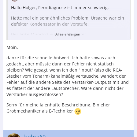
Hallo Holger, Ferndiagnose ist immer schwierig.
Hatte mal ein sehr ähnliches Problem. Ursache war ein
defekter Kondensator in der Vorstufe.
Der linke Mundorf war der Übeltäter
Alles anzeigen
Moin,
danke für die schnelle Antwort. Ich hatte sowas auch
Der Inhalt kann nicht angezeigt werden, da Sie
gedacht, aber müsste dann der Fehler nicht statisch
keine Berechtigung haben, diesen Inhalt zu sehen.
bleiben? Wie gesagt, wenn ich den "Input" (also die RCA-
Stecker vom Tonarm) kanalmäßig vertausche, wandert der
Fehler auf die andere Seite des Verstärker-Outputs mit und
es flattert der andere Lautsprecher. Wäre dann nicht der
Jetzt ist Ruhe im Karton
Verstärker ausgeschlossen?
Sorry für meine laienhafte Beschreibung. Bin eher
Grobmechaniker als E-Techniker
Der Inhalt kann nicht angezeigt werden, da Sie
keine Berechtigung haben, diesen Inhalt zu sehen.
hobra69