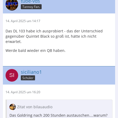
tube-vds
1.) Kann man diesen Nadelschutz einfach komplett
abnehmen oder nur abbrechen?
Tannoy Fan.
2.) Wie würdest Ihr denn das Denon DL 110 klanglich
beschreiben? Mir war ein Audio Technika VM95ML z.B.
14. April 2025 um 14:17
zu neutral.
Das DL 103 habe ich ausprobiert - das der Unterschied
Danke für Eure Hilfe.
gegenüber Quintet Black so groß ist, hätte ich nicht
erwartet.
Ciao siciliano1
Werde bald wieder ein QB haben.
siciliano1
Schüler
14. April 2025 um 16:20
Zitat von bilauaudio
Das Goldring nach 200 Stunden austauschen....warum?