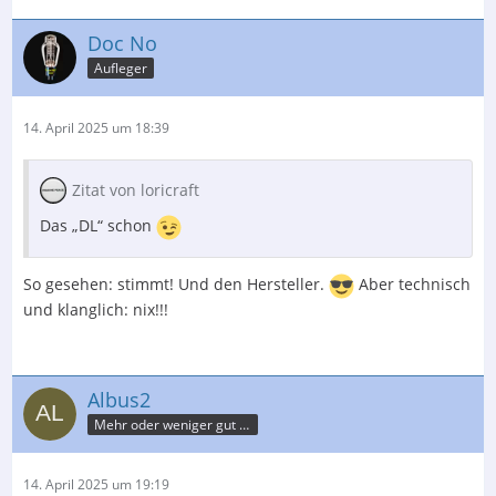
Doc No
Aufleger
14. April 2025 um 18:39
Zitat von loricraft
Das „DL“ schon
So gesehen: stimmt! Und den Hersteller.
Aber technisch
und klanglich: nix!!!
Albus2
Mehr oder weniger gut informierter Nutzer
14. April 2025 um 19:19