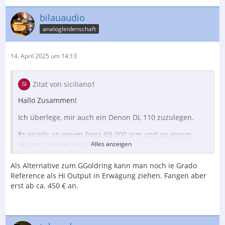
bilauaudio
analogleidenschaft
14. April 2025 um 14:13
Zitat von siciliano1
Hallo Zusammen!
Ich überlege, mir auch ein Denon DL 110 zuzulegen.
Es würde an einem Rega RB 300 arm und an einem
Marantz Model 50 (220pf) laufen.
Alles anzeigen
Derzeit nutze ich ein Goldring E4 mit dem ich äußerst
Als Alternative zum GGoldring kann man noch ie Grado
zufrieden bin. Es hat bald 150 Stunden auf der Uhr und
Reference als Hi Output in Erwägung ziehen. Fangen aber
wird bei 200 Stunden ausgetauscht.
erst ab ca. 450 € an.
Ich bevorzuge einen eher warmen, mitternbetonten,
relax Sound.