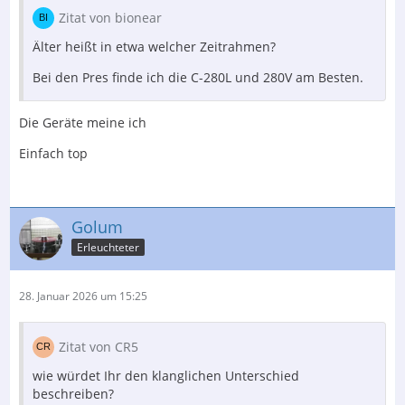
Zitat von bionear
Vielleicht habt Ihr auch einen anderen Rat für mich,
wobei Class A raus ist, ein wenig möchte ich den
Älter heißt in etwa welcher Zeitrahmen?
Stromverbrauch schon im Auge haben. Der NAD läuft
bei uns im Haus viele Stunden täglich, da wir nicht nur
Bei den Pres finde ich die C-280L und 280V am Besten.
Musik & Radio sondern auch Fernsehen und Filme über
die Anlage hören.
Die Geräte meine ich
Einfach top
Danke für Antworten. 😊
Golum
Erleuchteter
28. Januar 2026 um 15:25
Zitat von CR5
wie würdet Ihr den klanglichen Unterschied
beschreiben?