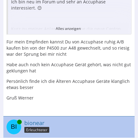
Ich bin neu im Forum und sehr an Accuphase
interessiert. 😊
Kurz zu meiner Anlage, ich betreibe die neue Canton
Alles anzeigen
Reference 5 an einem NAD M33. Hatte schon diverse
Verstärker und Lautsprecher unterschiedlicher
Für mein Empfinden kannst Du von Accuphase ruhig A/B
Hersteller in Betrieb und hatte vor den Reference 5 die
kaufen bin von der P4500 zur A48 gewechselt, und so riesig
große Reference 3K von Canton. Da ich mich
war der Sprung bei mir nicht
lautsprechertechnisch verkleinern wollte und mir die
Habe auch noch kein Accuphase Gerät gehört, was nicht gut
Klangsignatur von Canton sehr gut gefällt, bin ich jetzt
geklungen hat
bei der „kleinen“ Reference 5 gelandet. Meine
vorherigen Lautsprecher, die 3K, waren extrem
Persönlich finde ich die Älteren Accuphase Geräte klanglich
bassstark und auch etwas zickig bzgl. Aufstellung, daher
etwas besser
hatte ich mich seinerzeit für den NAD M33 entschieden,
der Dirac an Bord hat. Jetzt mit den Reference 5 ist eine
Gruß Werner
Bassentzerrung nicht mehr notwendig, die Reference 5
sind besser zu stellen und sind natürlich auch nicht so
bassstark, was eine Einmessung eigentlich nicht mehr
nötig macht.
Online
bionear
Erleuchteter