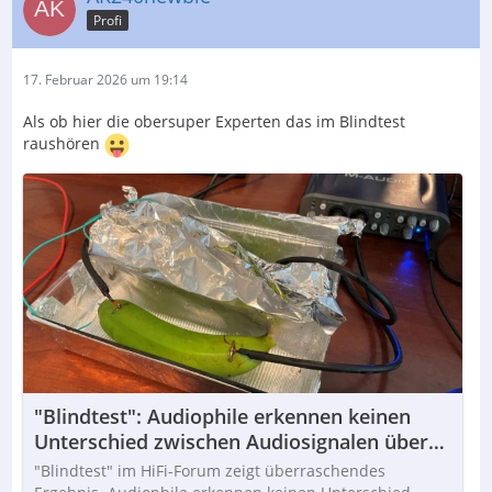
Profi
17. Februar 2026 um 19:14
Als ob hier die obersuper Experten das im Blindtest
raushören
"Blindtest": Audiophile erkennen keinen
Unterschied zwischen Audiosignalen über
Kupferdraht, Banane oder nassen Schlamm
"Blindtest" im HiFi-Forum zeigt überraschendes