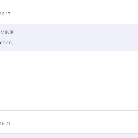
16:17
OMINlK
chön,...
16:21