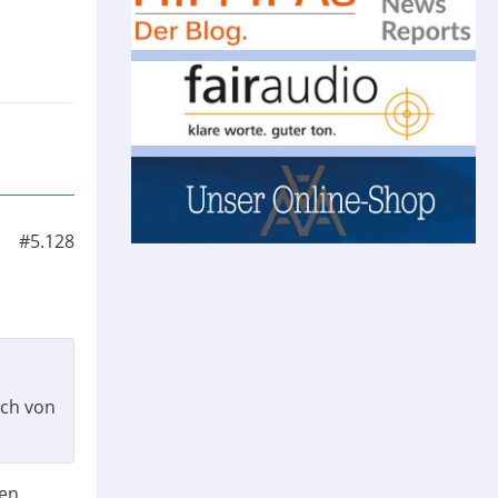
#5.128
ich von
gen