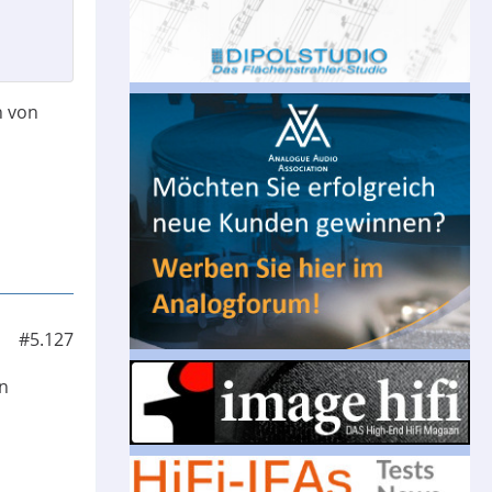
h von
#5.127
en