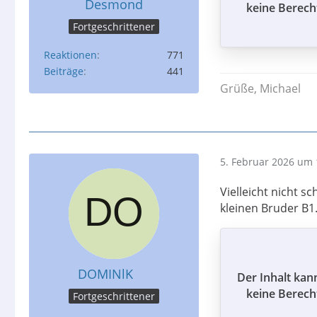
Desmond
keine Berech
Fortgeschrittener
Reaktionen
771
Beiträge
441
Grüße, Michael
5. Februar 2026 um 
Vielleicht nicht s
kleinen Bruder B1
DOMINlK
Der Inhalt kan
keine Berech
Fortgeschrittener