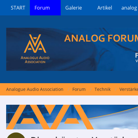
START
Forum
Galerie
Artikel
analog
Analogue Audio Association
Forum
Technik
Verstärk