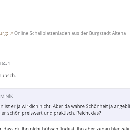
urg:
Online Schallplattenladen aus der Burgstadt Altena
16:34
 hübsch.
OMINlK
n ist er ja wirklich nicht. Aber da wahre Schönheit ja angebl
 er schön preiswert und praktisch. Reicht das?
ch, dass du ihn nicht hübsch findest, ihn aber genau hier zei