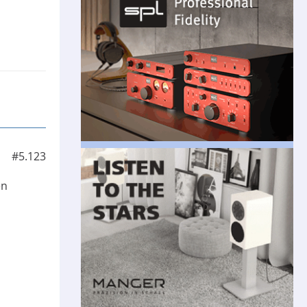
#5.123
en