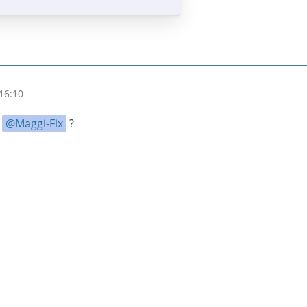
16:10
,
Maggi-Fix
?