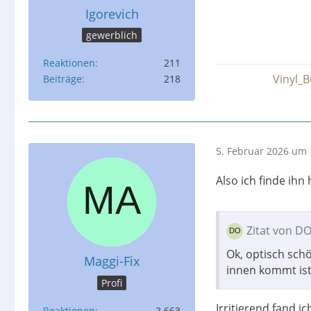
Igorevich
gewerblich
Reaktionen
211
Vinyl_B
Beiträge
218
5. Februar 2026 um 
Also ich finde ihn
Zitat von D
Ok, optisch schö
Maggi-Fix
innen kommt ist
Profi
Irritierend fand i
Reaktionen
2.663