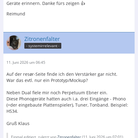
Geräte erinnern. Danke fürs zeigen 👍
Reimund
Zitronenfalter
- systemirrelevant -
11. Juni 2026 um 06:45
Auf der resør-Seite finde ich den Verstärker gar nicht.
War das evtl. nur ein Prototyp/Mockup?
Neben Dual fiele mir noch Perpetuum Ebner ein.
Diese Phonogeräte hatten auch i.a. drei Eingänge - Phono
(=der eingebaute Plattenspieler), Tuner, Tonband. Beispiel:
HS34.
Gruß Klaus
Einmal editiert, zuletzt von
Zitronenfalter
(
11. Juni 2026 um 07:01
)