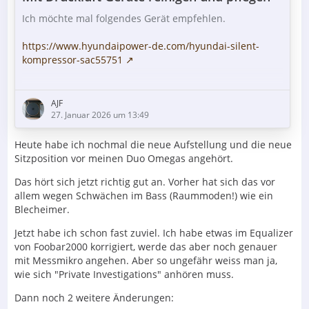
Ich möchte mal folgendes Gerät empfehlen.
https://www.hyundaipower-de.com/hyundai-silent-
kompressor-sac55751
Mit der Druckluft bekommt man super den Staub aus
elektronischen Platinen und auch auch sonst alles, was
AJF
Rillen, Ritzen, Ecken Hohlräume usw. Auch aus
27. Januar 2026 um 13:49
verstaubten Computern 👍 und Hifi-Geräten.
Heute habe ich nochmal die neue Aufstellung und die neue
Druckluft ist besser als Saugen, da dann z.B.
Sitzposition vor meinen Duo Omegas angehört.
Steckbrücken verschwinden können, und insgesamt
Das hört sich jetzt richtig gut an. Vorher hat sich das vor
wirksamer. Idealerweise macht man das draussen.
allem wegen Schwächen im Bass (Raummoden!) wie ein
Blecheimer.
Auch zum Schnelltrocknen kleinerer Teile nach nasser…
Jetzt habe ich schon fast zuviel. Ich habe etwas im Equalizer
von Foobar2000 korrigiert, werde das aber noch genauer
mit Messmikro angehen. Aber so ungefähr weiss man ja,
wie sich "Private Investigations" anhören muss.
Dann noch 2 weitere Änderungen: