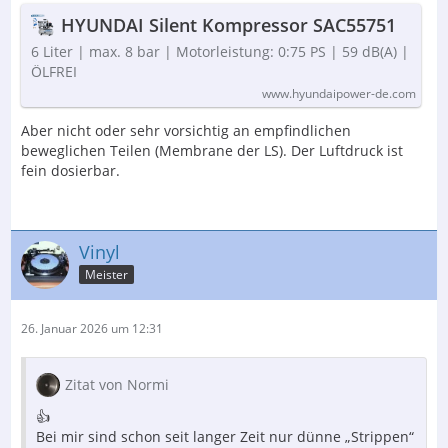
HYUNDAI Silent Kompressor SAC55751
6 Liter | max. 8 bar | Motorleistung: 0:75 PS | 59 dB(A) |
ÖLFREI
Der Inhalt kann nicht angezeigt werden, da Sie
keine Berechtigung haben, diesen Inhalt zu sehen.
www.hyundaipower-de.com
Aber nicht oder sehr vorsichtig an empfindlichen
Bei mir scheinen diese Coax-Kabel verbaut zu sein.
beweglichen Teilen (Membrane der LS). Der Luftdruck ist
fein dosierbar.
Tausch gegen Silber/Gold sollte sich lohnen. Hier sind
sie auch verlötet (werksseitig)
Vinyl
Der Inhalt kann nicht angezeigt werden, da Sie
Meister
keine Berechtigung haben, diesen Inhalt zu sehen.
26. Januar 2026 um 12:31
Der Inhalt kann nicht angezeigt werden, da Sie
Zitat von Normi
keine Berechtigung haben, diesen Inhalt zu sehen.
👍
Bei mir sind schon seit langer Zeit nur dünne „Strippen“
Werde bei Zeiten mal etwas Arbeit investieren...