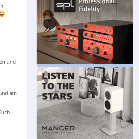
ch
ken und
 und am
 Euch