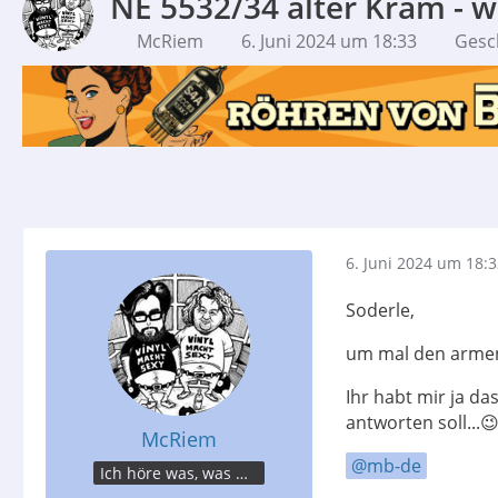
NE 5532/34 alter Kram - 
McRiem
6. Juni 2024 um 18:33
Gesc
6. Juni 2024 um 18:
Soderle,
um mal den armen
Ihr habt mir ja d
antworten soll...
McRiem
mb-de
Ich höre was, was Du nicht misst.