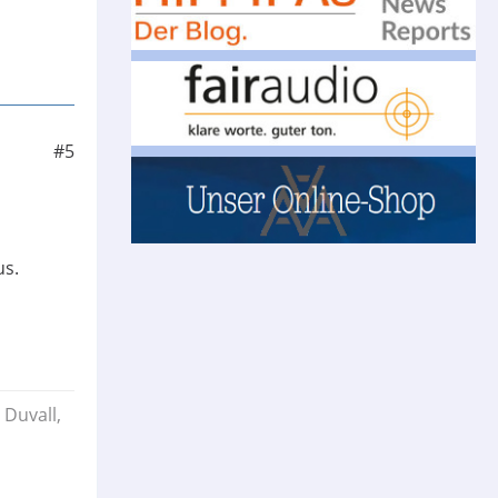
#5
us.
 Duvall,