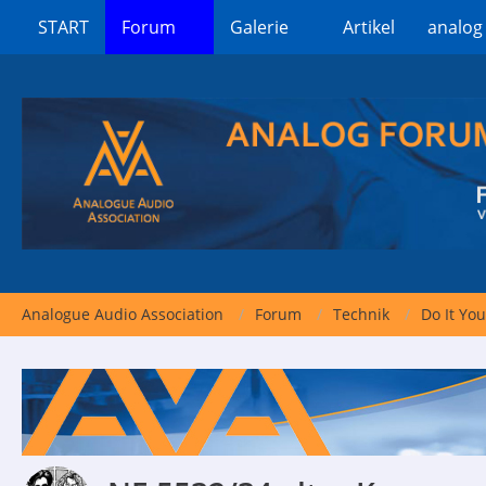
START
Forum
Galerie
Artikel
analog
Analogue Audio Association
Forum
Technik
Do It You