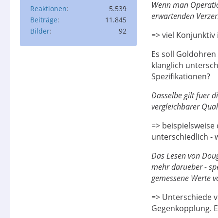
Wenn man Operation
Reaktionen
5.539
erwartenden Verzerr
Beiträge
11.845
Bilder
92
=> viel Konjunktiv
Es soll Goldohren 
klanglich untersc
Spezifikationen?
Dasselbe gilt fuer 
vergleichbarer Qual
=> beispielsweise
unterschiedlich - 
Das Lesen von Dougl
mehr darueber - spe
gemessene Werte vo
=> Unterschiede v
Gegenkopplung. Eh