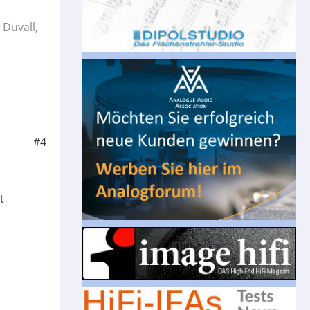
 Duvall,
#4
t