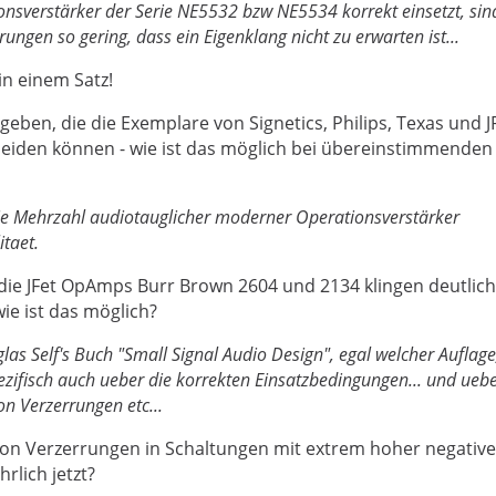
sverstärker der Serie NE5532 bzw NE5534 korrekt einsetzt, sind
ungen so gering, dass ein Eigenklang nicht zu erwarten ist...
 in einem Satz!
geben, die die Exemplare von Signetics, Philips, Texas und J
heiden können - wie ist das möglich bei übereinstimmenden
die Mehrzahl audiotauglicher moderner Operationsverstärker
itaet.
 die JFet OpAmps Burr Brown 2604 und 2134 klingen deutlich
wie ist das möglich?
as Self's Buch "Small Signal Audio Design", egal welcher Auflage
zifisch auch ueber die korrekten Einsatzbedingungen... und ueb
n Verzerrungen etc...
on Verzerrungen in Schaltungen mit extrem hoher negative
rlich jetzt?