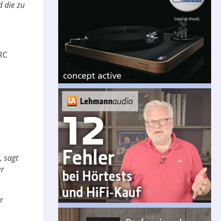
 die zu
RC
, sagt
er
r