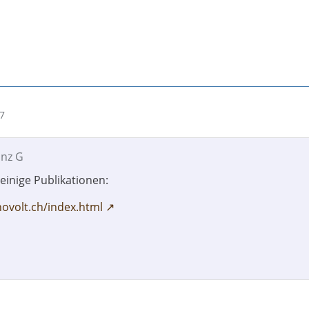
07
anz G
einige Publikationen:
ovolt.ch/index.html