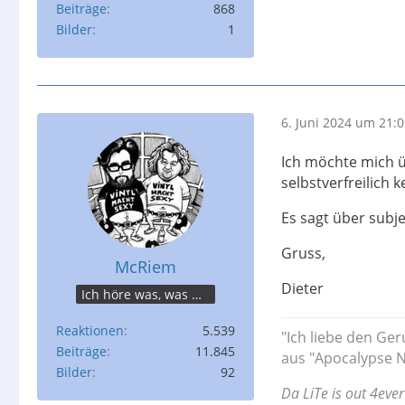
Beiträge
868
Bilder
1
6. Juni 2024 um 21:
Ich möchte mich ü
selbstverfreilich 
Es sagt über subj
Gruss,
McRiem
Dieter
Ich höre was, was Du nicht misst.
Reaktionen
5.539
"Ich liebe den Ger
Beiträge
11.845
aus "Apocalypse N
Bilder
92
Da LiTe is out 4ever