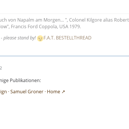
uch von Napalm am Morgen... ", Colonel Kilgore alias Robert
ow", Francis Ford Coppola, USA 1979.
 - please stand by!
F.A.T. BESTELLTHREAD
02
nige Publikationen:
sign · Samuel Groner · Home