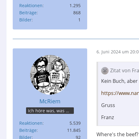
Reaktionen
1.295
Beiträge
868
Bilder
1
6. Juni 2024 um 20:
Zitat von Fr
Kein Buch, aber 
https://www.nan
McRiem
Gruss
Ich höre was, was Du nicht misst.
Franz
Reaktionen
5.539
Beiträge
11.845
Where's the beef?
Bilder
92