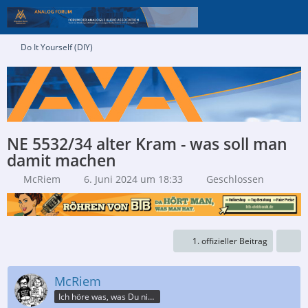
Do It Yourself (DIY)
NE 5532/34 alter Kram - was soll man
damit machen
McRiem
6. Juni 2024 um 18:33
Geschlossen
1. offizieller Beitrag
McRiem
Ich höre was, was Du nicht misst.