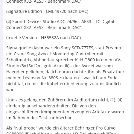
Connect X32- AES3 - Benchmark DAC1
(Signature Edition - LME49720 nach DAC)
(4) Sound Devices Studio ADC 24/96 - AES3 - TC Digital
Connect X32- AES3 - Benchmark DAC1
(fruehe Version - NE5532A nach DAC)
Signalquelle davor war ein Sony SCD-777ES, statt Preamp
ein Crane Song Avocet Monitoring Controller mit
Schaltmatrix, Abhoerlautsprecher K+H O800 in einem AV-
Studio (8x15x12m, gute Akustik) - der Avocet war vom
Haendler geliehen, da ich daran dachte, ihn als Ersatz fuer
meinen Levinson No 380S zu kaufen... was ich am Ende
nicht tat, da mir die Kabelfernbedienung zu umständlich
war.
Und - es gelang den Zuhörern im Auditorium nicht, (1)..(4)
eindeutig auseinanderzuhalten. Die von den
eingeschliffenen Komponenten erzeugten Artefakte waren
im Rahmen des Test _unhoerbar_.
Als "Nullprobe" wurde ein älterer Behringer Pro Curve
DSP8000 ('flache' Kurve, also nur AD-DA) eingeschliffen,