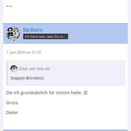
=->
McRiem
Ich höre was, was Du nicht misst.
7. Juni 2024 um 21:37
Zitat von mb-de
Doppel-Blindtest.
Die ich grundsätzlich für Unsinn halte. 😉
Gruss,
Dieter