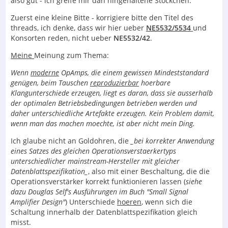
also gut - ich greife mir dan hingehaltene Stöckchen.
Zuerst eine kleine Bitte - korrigiere bitte den Titel des
threads, ich denke, dass wir hier ueber
NE5532/5534
und
Konsorten reden, nicht ueber
NE5532/42
.
Meine
Meinung zum Thema:
Wenn
moderne
OpAmps, die einem gewissen Mindeststandard
genügen, beim Tauschen
reproduzierbar
hoerbare
Klangunterschiede erzeugen, liegt es daran, dass sie ausserhalb
der optimalen Betriebsbedingungen betrieben werden und
daher unterschiedliche Artefakte erzeugen. Kein Problem damit,
wenn man das machen moechte, ist aber nicht mein Ding.
Ich glaube nicht an Goldohren, die
_bei korrekter Anwendung
eines Satzes des gleichen Operationsverstaerkertyps
unterschiedlicher mainstream-Hersteller mit gleicher
Datenblattspezifikation_
, also mit einer Beschaltung, die die
Operationsverstärker korrekt funktionieren lassen (
siehe
dazu Douglas Self's Ausführungen im Buch "Small Signal
Amplifier Design"
) Unterschiede
hoeren
, wenn sich die
Schaltung innerhalb der Datenblattspezifikation gleich
misst.