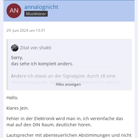
annalognicht
Musikhörer
29. Juni 2024 um 13:31
Zitat von shakti
Sorry,
das sehe ich komplett anders.
Ändere ich etwas an der Signalgüte, durch zB eine
Verbesserung der Signalquelle, bekomme ich dies in
Alles anzeigen
Saschas Raum idealerweise überproportional klar zu
hören.
Hallo,
(völlig unabhängig davon, was ich mache,
klares Jein.
um die Signalgüte zu verbessern oder zu verändern)
Fehler in der Elektronik wird man in, ich vereinfache das
mal auf den DIN Raum, deutlicher hören.
Wenn dies nicht so wäre, könnte man einen solchen
Raum ja wohl kaum für den Mastering Prozess
Lautsprecher mit abenteuerlichen Abstimmungen und nicht
verwenden.