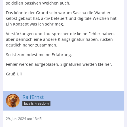
so dollen passiven Weichen auch.
Warum in "unbehandelten Räumen minimalste
Das könnte der Grund sein warum Sascha die Wandler
Unterschiede aufgeblasen werden", verstehe ich
selbst gebaut hat, aktiv befeuert und digitale Weichen hat.
überhaupt nicht, da in solchen Räumen die
Ein Konzept was ich sehr mag.
raumspezifische Signatur vieles an Klang Unterschieden
Verstärkungen und Lautsprecher die keine Fehler haben,
verdecken kann.
aber dennoch eine andere Klangsignatur haben, rücken
deutlich näher zusammen.
Ein nach NORM aufgebauter AbhörRaum soll ja gerade
klangliche Unterschiede verdeutlichen und eben nicht
So ist zumindest meine Erfahrung.
verdecken.
Fehler werden aufgeblasen. Signaturen werden kleiner.
Gruss
Gruß Uli
Juergen
RalfErnst
Jazz is Freedom
29. Juni 2024 um 13:45