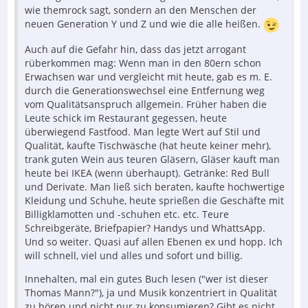
wie themrock sagt, sondern an den Menschen der
neuen Generation Y und Z und wie die alle heißen.
Auch auf die Gefahr hin, dass das jetzt arrogant
rüberkommen mag: Wenn man in den 80ern schon
Erwachsen war und vergleicht mit heute, gab es m. E.
durch die Generationswechsel eine Entfernung weg
vom Qualitätsanspruch allgemein. Früher haben die
Leute schick im Restaurant gegessen, heute
überwiegend Fastfood. Man legte Wert auf Stil und
Qualität, kaufte Tischwäsche (hat heute keiner mehr),
trank guten Wein aus teuren Gläsern, Gläser kauft man
heute bei IKEA (wenn überhaupt). Getränke: Red Bull
und Derivate. Man ließ sich beraten, kaufte hochwertige
Kleidung und Schuhe, heute sprießen die Geschäfte mit
Billigklamotten und -schuhen etc. etc. Teure
Schreibgeräte, Briefpapier? Handys und WhattsApp.
Und so weiter. Quasi auf allen Ebenen ex und hopp. Ich
will schnell, viel und alles und sofort und billig.
Innehalten, mal ein gutes Buch lesen ("wer ist dieser
Thomas Mann?"), ja und Musik konzentriert in Qualität
zu hören und nicht nur zu konsumieren? Gibt es nicht