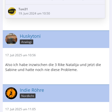
Diese Legierung besteht aus 28% Nickel, 18% Kobalt
und 54% Eisen. Alles Metalle, die magnetisch sind - aus
Toni31
gutem Grund!
19. Juni 2024 um 10:50
Bei der Röhrenherstellung wird ein sogenannter
Pressteller verwendet; das ist der Glasboden der Röhre,
der die Kontaktstifte oder Pins enthält. Damit eine
Huskytoni
dauerhaft…
Analogi
17. Juli 2025 um 10:56
Also ich habe inzwischen die 3 Rike Natalija und jetzt die
Sabine und hatte noch nie diese Probleme.
Indie Röhre
Nordlicht
17. Juli 2025 um 11:05