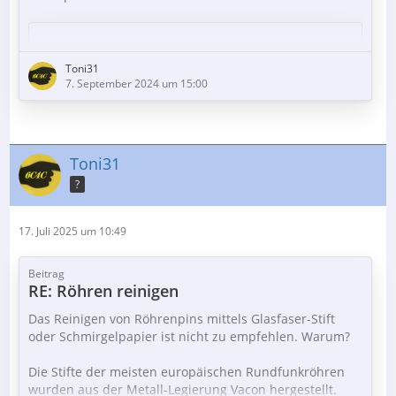
Toni31
Der Inhalt kann nicht angezeigt werden, da Sie
7. September 2024 um 15:00
keine Berechtigung haben, diesen Inhalt zu sehen.
Wenn die Oberflächenvergütung und die
Toni31
Sperrschichten durch Wegschmirgeln abgetragen sind,
?
entstehen solche metallischen Whisker (dei Figur im
Bild von rechts unten nach links oben, sieht so ein
bisschen aus, wie Efeuranken)
17. Juli 2025 um 10:49
Sie wachsen ausgehend von einem Metall oder einer
Beitrag
Legierung in andere Metalle oder Legierungen hinein
RE: Röhren reinigen
(gerade auch bei Steckverbindungen)…
Das Reinigen von Röhrenpins mittels Glasfaser-Stift
oder Schmirgelpapier ist nicht zu empfehlen. Warum?
Die Stifte der meisten europäischen Rundfunkröhren
wurden aus der Metall-Legierung Vacon hergestellt.