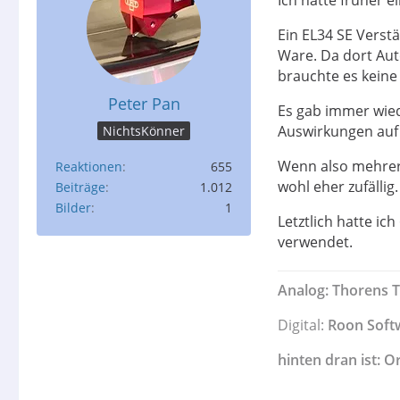
Ein EL34 SE Verstä
Ware. Da dort Aut
brauchte es keine
Peter Pan
Es gab immer wied
Auswirkungen auf 
NichtsKönner
Wenn also mehrer
Reaktionen
655
wohl eher zufällig.
Beiträge
1.012
Bilder
1
Letztlich hatte i
verwendet.
Analog: Thorens 
Digital:
Roon Soft
hinten dran ist: O