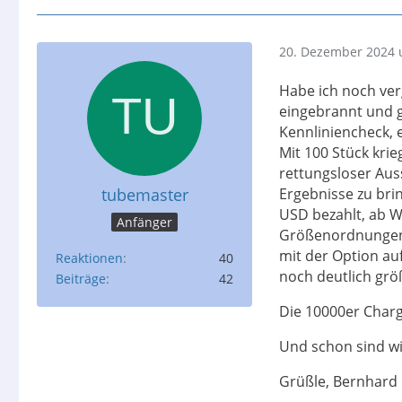
20. Dezember 2024 
Habe ich noch ver
eingebrannt und g
Kennliniencheck, e
Mit 100 Stück kri
rettungsloser Aus
tubemaster
Ergebnisse zu bri
USD bezahlt, ab W
Anfänger
Größenordnungen D
mit der Option au
Reaktionen
40
noch deutlich grö
Beiträge
42
Die 10000er Charge
Und schon sind wir
Grüßle, Bernhard