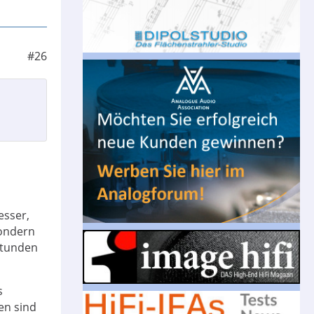
#26
esser,
sondern
Stunden
s
en sind