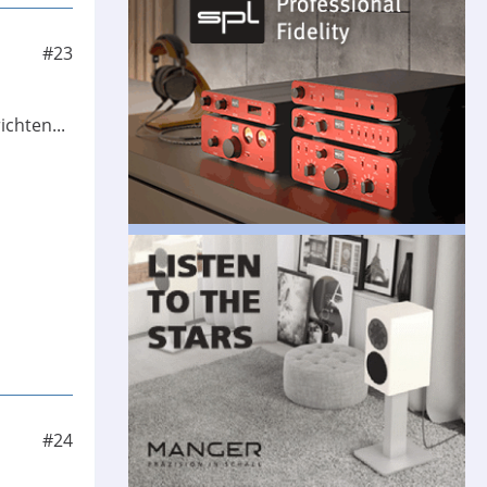
#23
chten...
#24