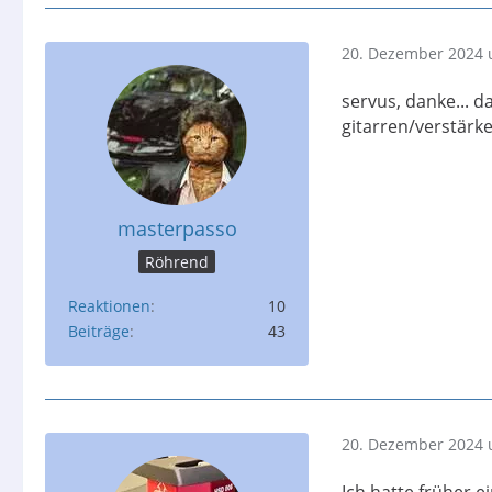
20. Dezember 2024 
servus, danke... da
gitarren/verstärk
masterpasso
Röhrend
Reaktionen
10
Beiträge
43
20. Dezember 2024 
Ich hatte früher e