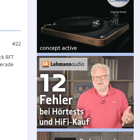
#22
ck RFT
gerade