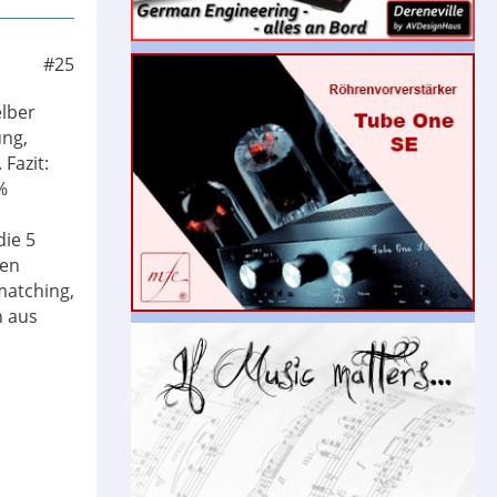
#25
lber
ung,
Fazit:
%
die 5
hen
matching,
h aus