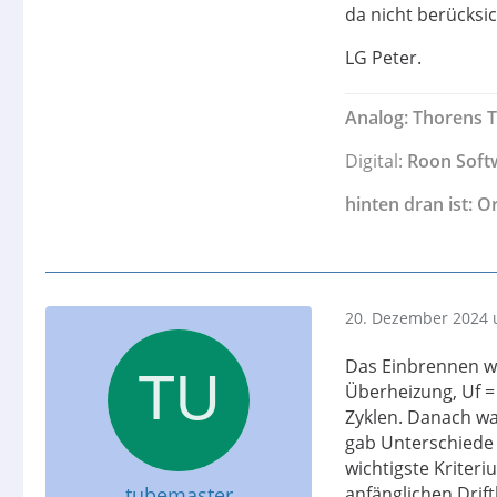
da nicht berücksic
LG Peter.
Analog: Thorens 
Digital:
Roon Soft
hinten dran ist: O
20. Dezember 2024 
Das Einbrennen wa
Überheizung, Uf = 
Zyklen. Danach wa
gab Unterschiede 
wichtigste Kriter
tubemaster
anfänglichen Drif