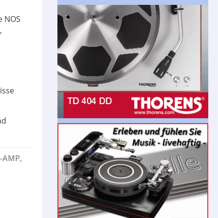
te NOS
,
isse
nd
H-AMP,