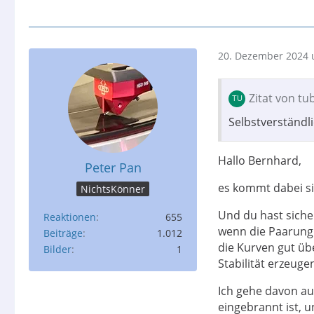
20. Dezember 2024 
Zitat von t
Selbstverständl
Hallo Bernhard,
Peter Pan
es kommt dabei si
NichtsKönner
Und du hast sicher
Reaktionen
655
wenn die Paarung 
Beiträge
1.012
die Kurven gut üb
Bilder
1
Stabilität erzeuge
Ich gehe davon au
eingebrannt ist, 