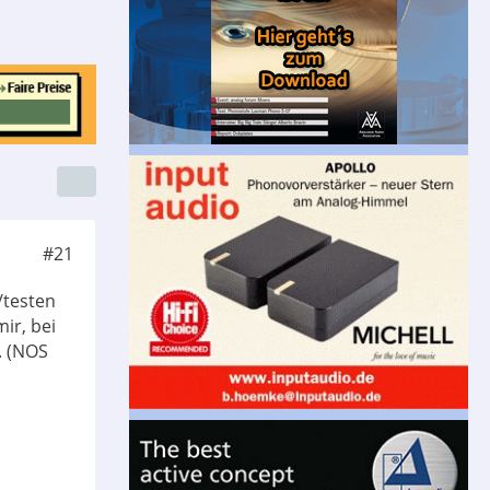
#21
/testen
mir, bei
. (NOS