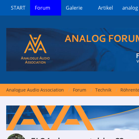
START
Forum
Galerie
Artikel
analog
Analogue Audio Association
Forum
Technik
Röhrent