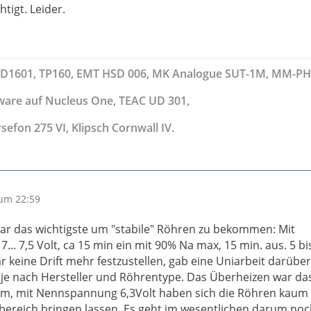
htigt. Leider.
TD1601, TP160, EMT HSD 006, MK Analogue SUT-1M, MM-P
ware auf Nucleus One, TEAC UD 301,
rsefon 275 VI, Klipsch Cornwall IV.
um 22:59
r das wichtigste um "stabile" Röhren zu bekommen: Mit
7... 7,5 Volt, ca 15 min ein mit 90% Na max, 15 min. aus. 5 bi
r keine Drift mehr festzustellen, gab eine Uniarbeit darübe
je nach Hersteller und Röhrentype. Das Überheizen war da
ium, mit Nennspannung 6,3Volt haben sich die Röhren kau
tbereich bringen lassen. Es geht im wesentlichen darum noc