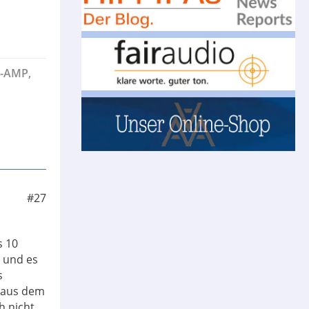
H-AMP,
#27
s 10
r und es
s
m aus dem
h nicht