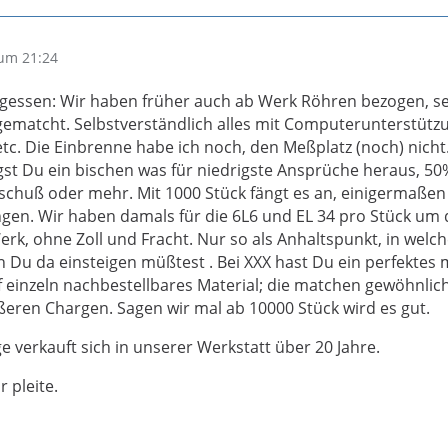
um 21:24
gessen: Wir haben früher auch ab Werk Röhren bezogen, se
ematcht. Selbstverständlich alles mit Computerunterstütz
tc. Die Einbrenne habe ich noch, den Meßplatz (noch) nicht. 
egst Du ein bischen was für niedrigste Ansprüche heraus, 50
schuß oder mehr. Mit 1000 Stück fängt es an, einigermaßen
ngen. Wir haben damals für die 6L6 und EL 34 pro Stück um 
erk, ohne Zoll und Fracht. Nur so als Anhaltspunkt, in welc
u da einsteigen müßtest . Bei XXX hast Du ein perfektes 
f einzeln nachbestellbares Material; die matchen gewöhnlic
ßeren Chargen. Sagen wir mal ab 10000 Stück wird es gut.
 verkauft sich in unserer Werkstatt über 20 Jahre.
 pleite.