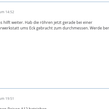
um 14:52
s hilft weiter. Hab die röhren jetzt gerade bei einer
erwerkstatt ums Eck gebracht zum durchmessen. Werde beri
um 19:51
inen Reison A12 betrieben.