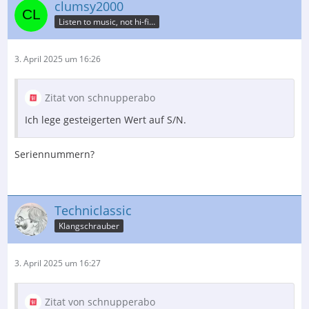
clumsy2000
Listen to music, not hi-fi…
3. April 2025 um 16:26
Zitat von schnupperabo
Ich lege gesteigerten Wert auf S/N.
Seriennummern?
Techniclassic
Klangschrauber
3. April 2025 um 16:27
Zitat von schnupperabo