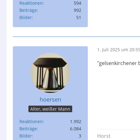
Reaktionen
594
Beiträge
992
Bilder
51
1. Juli 2025 um 20:5
"gelsenkirchener b
hoersen
Alter, weißer Mann
Reaktionen
1.992
Beiträge
6.084
Horst
Bilder
3