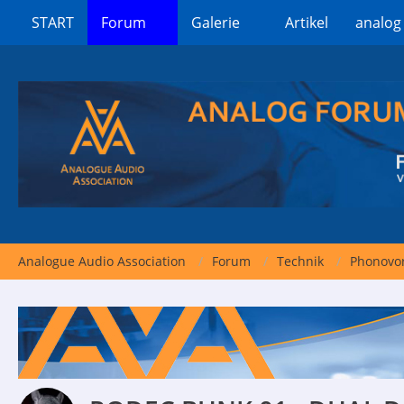
START
Forum
Galerie
Artikel
analog
Analogue Audio Association
Forum
Technik
Phonovor