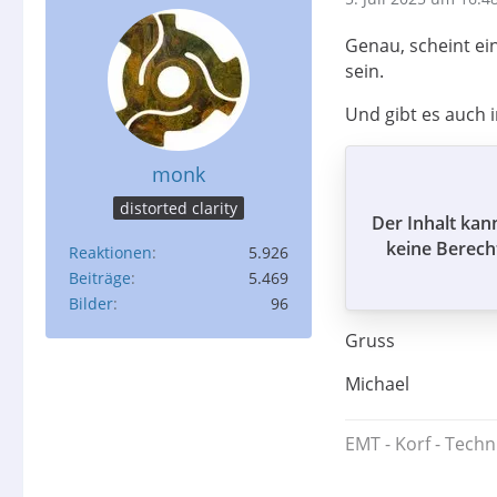
Genau, scheint e
sein.
Und gibt es auch 
monk
distorted clarity
Der Inhalt kan
keine Berech
Reaktionen
5.926
Beiträge
5.469
Bilder
96
Gruss
Michael
EMT - Korf - Techn