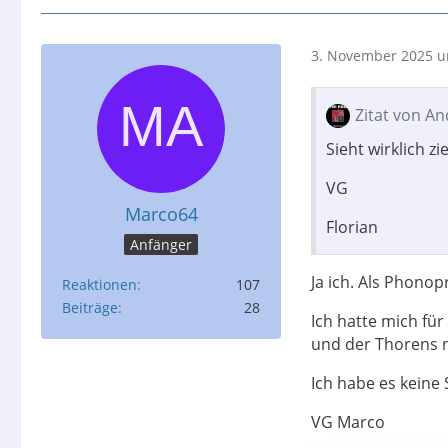
3. November 2025 u
Zitat von An
Sieht wirklich z
VG
Marco64
Florian
Anfänger
Ja ich. Als Phono
Reaktionen
107
Beiträge
28
Ich hatte mich fü
und der Thorens n
Ich habe es keine
VG Marco