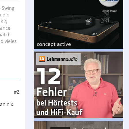
+ Swing
audio
MK2,
vance
match
d vieles
#2
an nix