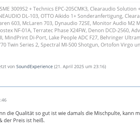
 SME 3009S2 + Technics EPC-205CMK3, Clearaudio Solution 
NEAUDIO DL-103, OTTO Aikido 1+ Sonderanfertigung, Clear
ren 603, McLaren 703, Dynaudio 72SE, Monitor Audio M2 
Fostex NF-01A, Terratec Phase X24FW, Denon DCD-2560, Ad
I, MindPrint Di-Port, Lake People ADC F27, Behringer Ultra
0 Twin Series 2, Spectral MI-500 Shotgun, Ortofon Virgo un
letzt von
SoundExperience
(
21. April 2025 um 23:16
)
6:46
n die Qualität so gut ist wie damals die Mischpulte, kann m
der Preis ist heiß.