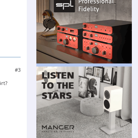
#3
ört?