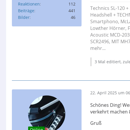
Reaktionen
112
Technics SL-120 +
Beiträge
441
Headshell + TECH
Bilder
46
Smartphono, McLa
Lowther Hörner, 
Acoustic MCD-203I
SCR2496, MIT MH77
mehr...
3 Mal editiert, zu
22. April 2025 um 0
Schönes Ding! Wen
verkehrt machen & 
Gruß
Online