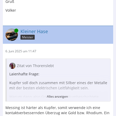
Gruß
Volker
Online
Kleiner Hase
Meister
6. Juni 2025 um 11:47
Zitat von Thorenslebt
Laienhafte Frage:
Kupfer soll doch zusammen mit Silber eines der Metalle
mit der besten elektrischen Leitfähigkeit sein.
Warum dann also Gold- oder Rhodiumbeschichtete
Alles anzeigen
Messingstecker?
Messing ist härter als Kupfer, somit verwende ich eine
Deren elektrische Leitfähigkeit ist doch anscheinend um
kontaktverbessernden Überzug wie Gold bzw. Rhodium. Ein
einiges schlechter wie die von Kupfersteckern.