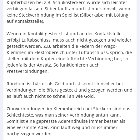
Kupferbolzen bei z.B. Schukosteckern würde sich leichter
verbiegen lassen. Silber läuft an und ist nur sinnvoll, wenn
Würde es bzgl. Oxydation nicht reichen, die Kontakte
keine Steckverbindung im Spiel ist (Silberkabel mit Lötung
von Schukosteckern, wenn überhaupt, von Zeit zu Zeit
auf Kontaktstelle).
manuell zu reinigen?
Wenn ein Kontakt gesteckt ist und an der Kontaktstelle
Und wenn man beschichte Steckverbindungen nicht des
erfolgt Luftabschluss, muss auch nicht gezogen und wieder
Öfteren zieht und wieder reinsteckt, hält doch eine gute
gesteckt werden. Z.B. arbeiten die Federn der Wago-
Beschichtung bestimmt sehr lange.
Klemmen im Elektrobereich unter Luftabschluss, sprich, die
Oder?
stellen mit dem Kupfer eine luftdichte Verbindung her, so
jedenfalls der Ansatz. So funktionieren auch
Pressverbindungen.
Gruß
Rhodium ist härter als Gold und ist somit sinnvoller bei
Volker
Verbindungen, die öfters gesteckt und gezogen werden und
es läuft auch nicht so schnell an wie Gold.
Zinnverbindungen im Klemmbereich bei Steckern sind das
Schlechteste, was man seiner Verbindung antun kann.
Somit ist eine gepresste Aderendhülse immer besser als
eine verzinnte Ader. Zinn läuft weg und muss immer
nachgezogen werden.