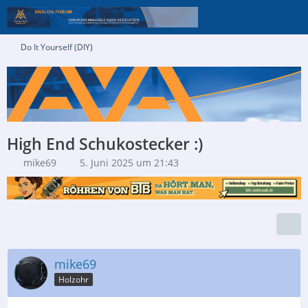
Do It Yourself (DIY)
High End Schukostecker :)
mike69
5. Juni 2025 um 21:43
mike69
Holzohr