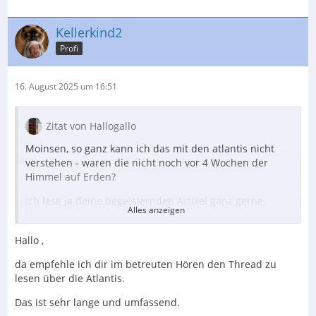
Kellerkind2
Profi
16. August 2025 um 16:51
Zitat von Hallogallo
Moinsen, so ganz kann ich das mit den atlantis nicht
verstehen - waren die nicht noch vor 4 Wochen der
Himmel auf Erden?
Ich lese ja deine begeisternden Artikel ganz gerne.
Alles anzeigen
Als Ratschlag zum Kauf muss man da vielleicht einen
kleinen Filter davor setzen.
Hallo ,
Kannst du das „Atlantis Problem“
da empfehle ich dir im betreuten Hören den Thread zu
lesen über die Atlantis.
noch etwas genauer beschreiben?
Das ist sehr lange und umfassend.
Danke und Grüsse vermutlich nach Südhessen…