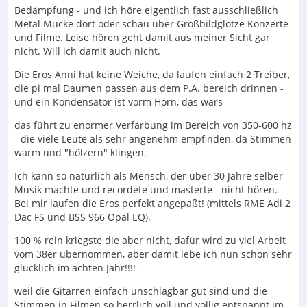
Bedämpfung - und ich höre eigentlich fast ausschließlich
Metal Mucke dort oder schau über Großbildglotze Konzerte
und Filme. Leise hören geht damit aus meiner Sicht gar
nicht. Will ich damit auch nicht.
Die Eros Anni hat keine Weiche, da laufen einfach 2 Treiber,
die pi mal Daumen passen aus dem P.A. bereich drinnen -
und ein Kondensator ist vorm Horn, das wars-
das führt zu enormer Verfärbung im Bereich von 350-600 hz
- die viele Leute als sehr angenehm empfinden, da Stimmen
warm und "hölzern" klingen.
Ich kann so natürlich als Mensch, der über 30 Jahre selber
Musik machte und recordete und masterte - nicht hören.
Bei mir laufen die Eros perfekt angepaßt! (mittels RME Adi 2
Dac FS und BSS 966 Opal EQ).
100 % rein kriegste die aber nicht, dafür wird zu viel Arbeit
vom 38er übernommen, aber damit lebe ich nun schon sehr
glücklich im achten Jahr!!!! -
weil die Gitarren einfach unschlagbar gut sind und die
Stimmen in Filmen so herrlich voll und völlig entspannt im