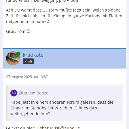
für 50 Pf bis 1 DM wegging pro Album.
Ach Du warst dass...., sorry mußte jetzt sein, welch goldene
Zeit für mich, als ich für Kleingeld ganze Kartons mit Platten
mitgenommen habe😜
Gruß Tom 😇
Online
kradkate
Profi
27. August 2025 um 13:57
Zitat von Bonzo
Habe jetzt in einem anderen Forum gelesen, dass die
Dinger im Standby 100W ziehen. Gibt es dazu
weitergehende Info?
Guckst du hier:
Lieber Musikfreund,