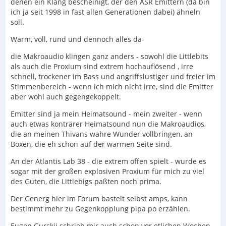
denen ein Klang bescheinigt, der den ASR Emittern (da bin
ich ja seit 1998 in fast allen Generationen dabei) ähneln
soll.
Warm, voll, rund und dennoch alles da-
die Makroaudio klingen ganz anders - sowohl die Littlebits
als auch die Proxium sind extrem hochauflösend , irre
schnell, trockener im Bass und angriffslustiger und freier im
Stimmenbereich - wenn ich mich nicht irre, sind die Emitter
aber wohl auch gegengekoppelt.
Emitter sind ja mein Heimatsound - mein zweiter - wenn
auch etwas konträrer Heimatsound nun die Makroaudios,
die an meinen Thivans wahre Wunder vollbringen, an
Boxen, die eh schon auf der warmen Seite sind.
An der Atlantis Lab 38 - die extrem offen spielt - wurde es
sogar mit der großen explosiven Proxium für mich zu viel
des Guten, die Littlebigs paßten noch prima.
Der Generg hier im Forum bastelt selbst amps, kann
bestimmt mehr zu Gegenkopplung pipa po erzählen.
Eugen Gurskij schrieb mir auch schon vor etlichen Wochen,