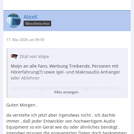
AlexK
Messfetischist
17. Mai 2026 um 09:59
Zitat von Volpe
Moijn an alle Fans, Werbung Treibende, Personen mit
Hörerfahrung(?) sowie Igel- und Makroaudio Anhänger
oder Ablehner
Wenn es im allgemeinen Interesse liegt, so mache ich
Alles anzeigen
mich mal erbötig mal eine Messung der
herumgereichten Littlebig Endstufen vorzunehmen.
Guten Morgen ,
Dazu würde gehören:
da verstehe ich jetzt aber irgendwas nicht . Ich dachte
1. THD+Noise bei 4 und 8 Ohm und verschiedenen
immer , daß jeder Entwickler von hochwertigem Audio
Leistungen
Equipment so ein Gerät wie du oder ähnliches benötigt .
2. FFT bei verschiedenen Widerständen und Leistungen
Irgendwo müssen die propagierten Daten doch herkommen