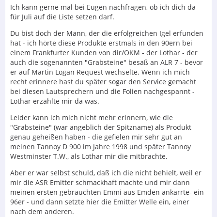
5. Dämpfungsfaktor über die Frequenz an 8 Ohm
Ich kann gerne mal bei Eugen nachfragen, ob ich dich da
für Juli auf die Liste setzen darf.
Zum Einsatz käme ein Audio Precision 2722 mit allen
Zusatzkarten ausgestattet. Die ermittelten Daten würde
Du bist doch der Mann, der die erfolgreichen Igel erfunden
ich hier im Forum veröffentlichen. Damit hätte man auf
hat - ich hörte diese Produkte erstmals in den 90ern bei
jeden Fall eine unanzweifelbare technische Grundlage
einem Frankfurter Kunden von dir/OKM - der Lothar - der
zur Diskussion, völlig Emotionsfrei. Ich würde mich auch
auch die sogenannten "Grabsteine" besaß an ALR 7 - bevor
jeglicher wertenden Kommentare enthalten. Allerdings
er auf Martin Logan Request wechselte. Wenn ich mich
sollte dazu das Einverständniss des Herstellers
recht erinnere hast du später sogar den Service gemacht
vorliegen. Aber erst im Juli- bin gespannt. Solche
bei diesen Lautsprechern und die Folien nachgespannt -
Messungen habe ich auch schon zur Freude oder
Lothar erzählte mir da was.
Verdruss für andere Hersteller national und
international gemacht.
Leider kann ich mich nicht mehr erinnern, wie die
"Grabsteine" (war angeblich der Spitzname) als Produkt
genau geheißen haben - die gefielen mir sehr gut an
meinen Tannoy D 900 im Jahre 1998 und später Tannoy
Westminster T.W., als Lothar mir die mitbrachte.
Aber er war selbst schuld, daß ich die nicht behielt, weil er
mir die ASR Emitter schmackhaft machte und mir dann
meinen ersten gebrauchten Emmi aus Emden ankarrte- ein
96er - und dann setzte hier die Emitter Welle ein, einer
nach dem anderen.