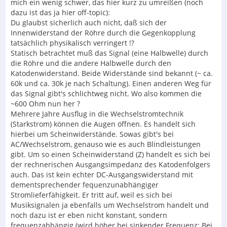
mich ein wenig schwer, das hier kurz zu umreißen (noch
dazu ist das ja hier off-topic):
Du glaubst sicherlich auch nicht, daß sich der
Innenwiderstand der Röhre durch die Gegenkopplung
tatsächlich physikalisch verringert !?
Statisch betrachtet muß das Signal (eine Halbwelle) durch
die Röhre und die andere Halbwelle durch den
Katodenwiderstand. Beide Widerstände sind bekannt (~ ca.
60k und ca. 30k je nach Schaltung). Einen anderen Weg für
das Signal gibt's schlichtweg nicht. Wo also kommen die
~600 Ohm nun her ?
Mehrere Jahre Ausflug in die Wechselstromtechnik
(Starkstrom) können die Augen öffnen. Es handelt sich
hierbei um Scheinwiderstände. Sowas gibt's bei
AC/Wechselstrom, genauso wie es auch Blindleistungen
gibt. Um so einen Scheinwiderstand (Z) handelt es sich bei
der rechnerischen Ausgangsimpedanz des Katodenfolgers
auch. Das ist kein echter DC-Ausgangswiderstand mit
dementsprechender fequenzunabhängiger
Stromlieferfähigkeit. Er tritt auf, weil es sich bei
Musiksignalen ja ebenfalls um Wechselstrom handelt und
noch dazu ist er eben nicht konstant, sondern
frequenzabhängig (wird höher bei sinkender Frequenz: Bei