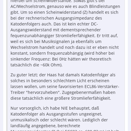
hierbei um Scheinwiderstände. Sowas gibt's bei
AC/Wechselstrom, genauso wie es auch Blindleistungen
gibt. Um so einen Scheinwiderstand (Z) handelt es sich
bei der rechnerischen Ausgangsimpedanz des
Katodenfolgers auch. Das ist kein echter DC-
Ausgangswiderstand mit dementsprechender
fequenzunabhängiger Stromlieferfähigkeit. Er tritt auf,
weil es sich bei Musiksignalen ja ebenfalls um
Wechselstrom handelt und noch dazu ist er eben nicht
konstant, sondern frequenzabhängig (wird höher bei
sinkender Frequenz: Bei 0Hz hätten wir theoretisch
tatsächlich die ~60k Ohm).
Zu guter letzt; der Haas hat damals Katodenfolger als
solches in besonders schlechtem Licht erscheinen
lassen wollen, um seine favorisierten ECL86-Verstärker-
Treiber "hervorzuheben". Zugegebenermaßen haben
diese tatsächlich eine größere Stromlieferfähigkeit.
Nur vorsorglich, ich habe NIE behauptet, daß
Katodenfolger als Ausgangsstufen ungeeignet,
unmusikalisch oder schlecht wären. Lediglich der
landläufig angegebene, berechnete