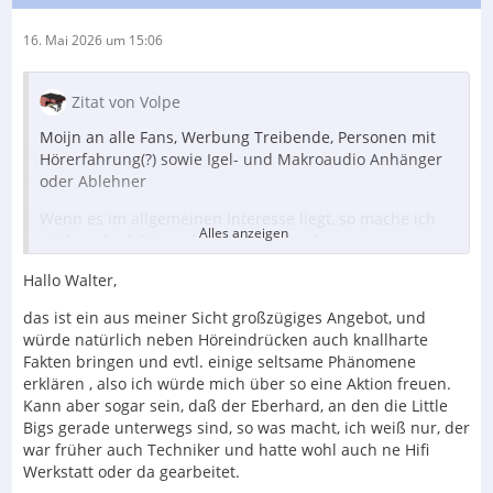
16. Mai 2026 um 15:06
Zitat von Volpe
Moijn an alle Fans, Werbung Treibende, Personen mit
Hörerfahrung(?) sowie Igel- und Makroaudio Anhänger
oder Ablehner
Wenn es im allgemeinen Interesse liegt, so mache ich
Alles anzeigen
mich mal erbötig mal eine Messung der
herumgereichten Littlebig Endstufen vorzunehmen.
Hallo Walter,
Dazu würde gehören:
das ist ein aus meiner Sicht großzügiges Angebot, und
1. THD+Noise bei 4 und 8 Ohm und verschiedenen
würde natürlich neben Höreindrücken auch knallharte
Leistungen
Fakten bringen und evtl. einige seltsame Phänomene
2. FFT bei verschiedenen Widerständen und Leistungen
erklären , also ich würde mich über so eine Aktion freuen.
Kann aber sogar sein, daß der Eberhard, an den die Little
3. Intermodulationsmessungen
Bigs gerade unterwegs sind, so was macht, ich weiß nur, der
war früher auch Techniker und hatte wohl auch ne Hifi
4. Frequenzgangmessungen bis 200 kHz
Werkstatt oder da gearbeitet.