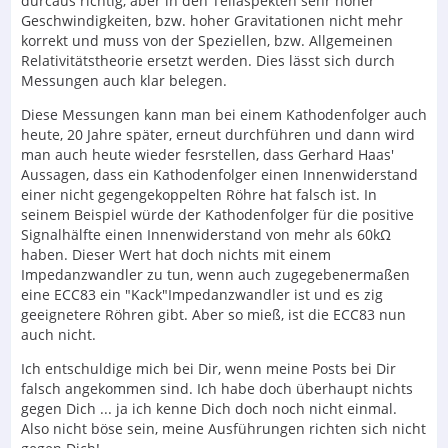
durcaus richtig, aber in den Teilaspekten sehr hoher
Geschwindigkeiten, bzw. hoher Gravitationen nicht mehr
korrekt und muss von der Speziellen, bzw. Allgemeinen
Relativitätstheorie ersetzt werden. Dies lässt sich durch
Messungen auch klar belegen.
Diese Messungen kann man bei einem Kathodenfolger auch
heute, 20 Jahre später, erneut durchführen und dann wird
man auch heute wieder fesrstellen, dass Gerhard Haas'
Aussagen, dass ein Kathodenfolger einen Innenwiderstand
einer nicht gegengekoppelten Röhre hat falsch ist. In
seinem Beispiel würde der Kathodenfolger für die positive
Signalhälfte einen Innenwiderstand von mehr als 60kΩ
haben. Dieser Wert hat doch nichts mit einem
Impedanzwandler zu tun, wenn auch zugegebenermaßen
eine ECC83 ein "Kack"Impedanzwandler ist und es zig
geeignetere Röhren gibt. Aber so mieß, ist die ECC83 nun
auch nicht.
Ich entschuldige mich bei Dir, wenn meine Posts bei Dir
falsch angekommen sind. Ich habe doch überhaupt nichts
gegen Dich ... ja ich kenne Dich doch noch nicht einmal.
Also nicht böse sein, meine Ausführungen richten sich nicht