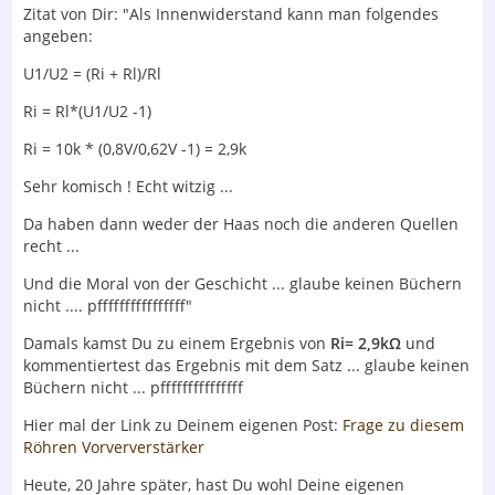
Zitat von Dir: "Als Innenwiderstand kann man folgendes
angeben:
U1/U2 = (Ri + Rl)/Rl
Ri = Rl*(U1/U2 -1)
Ri = 10k * (0,8V/0,62V -1) = 2,9k
Sehr komisch ! Echt witzig ...
Da haben dann weder der Haas noch die anderen Quellen
recht ...
Und die Moral von der Geschicht ... glaube keinen Büchern
nicht .... pffffffffffffffff"
Damals kamst Du zu einem Ergebnis von
Ri= 2,9kΩ
und
kommentiertest das Ergebnis mit dem Satz ... glaube keinen
Büchern nicht ... pfffffffffffffff
Hier mal der Link zu Deinem eigenen Post:
Frage zu diesem
Röhren Vorververstärker
Heute, 20 Jahre später, hast Du wohl Deine eigenen