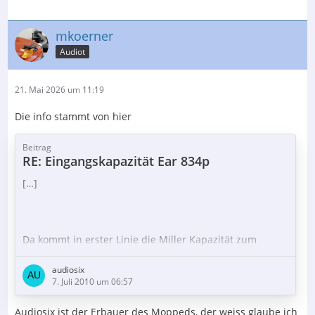
mkoerner
Audiot
21. Mai 2026 um 11:19
Die info stammt von hier
Beitrag
RE: Eingangskapazität Ear 834p
[…]
Da kommt in erster Linie die Miller Kapazität zum
tragen. Beträgt für diese Schaltung ca. 100 pF ( Cga * A
& 1)
audiosix
7. Juli 2010 um 06:57
Audiosix ist der Erbauer des Moppeds, der weiss glaube ich