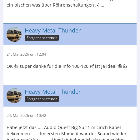
Reinhard
ein bischen was über Röhrenschaltungen ;-)....
Heavy Metal Thunder
Fortgeschrittener
21. Mai 2026 um 12:04
OK 👍 super danke für die Info 100-120 Pf ist ja ideal 😃👍
Heavy Metal Thunder
Fortgeschrittener
24. Mai 2026 um 10:42
Habe jetzt das .... Audio Quest Big Sur 1 m cinch Kabel
bekommen ...... Im ersten Moment war der Sound wieder
härter schärfer ........ Aber ich habe mich daran gewöhnt