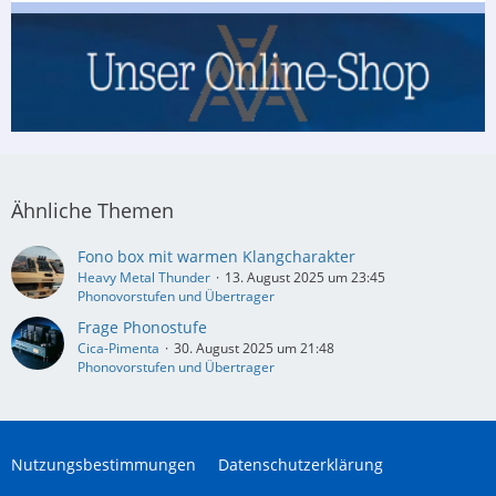
Ähnliche Themen
Fono box mit warmen Klangcharakter
Heavy Metal Thunder
13. August 2025 um 23:45
Phonovorstufen und Übertrager
Frage Phonostufe
Cica-Pimenta
30. August 2025 um 21:48
Phonovorstufen und Übertrager
Nutzungsbestimmungen
Datenschutzerklärung