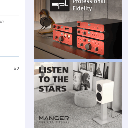
in
#2