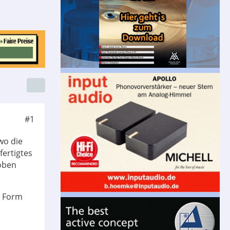
#1
wo die
fertigtes
 oben
n Form