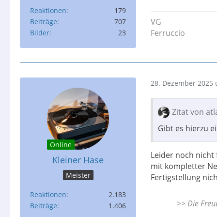
Reaktionen
179
VG
Beiträge
707
Ferruccio
Bilder
23
28. Dezember 2025 
Zitat von at
Gibt es hierzu e
Online
Leider noch nicht
Kleiner Hase
mit kompletter Ne
Meister
Fertigstellung nic
Reaktionen
2.183
>> Die Freud
Beiträge
1.406