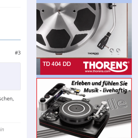
#3
schen,
in