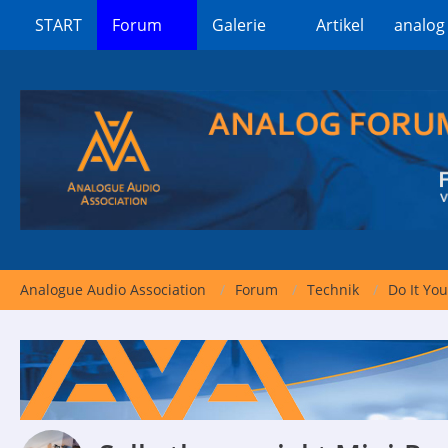
START
Forum
Galerie
Artikel
analog
Analogue Audio Association
Forum
Technik
Do It You