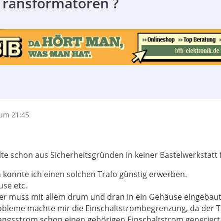
ransformatoren ?
um 21:45
lte schon aus Sicherheitsgründen in keiner Bastelwerkstatt 
n konnte ich einen solchen Trafo günstig erwerben.
se etc.
 der muss mit allem drum und dran in ein Gehäuse eingebau
robleme machte mir die Einschaltstrombegrenzung, da der T
ngsstrom schon einen gehörigen Einschaltstrom generiert