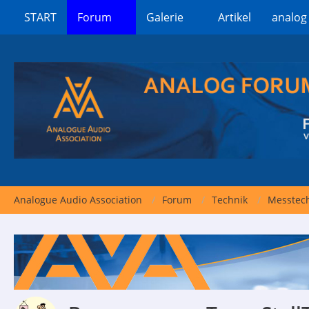
START
Forum
Galerie
Artikel
analog
Analogue Audio Association
Forum
Technik
Messtech