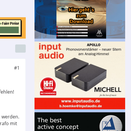
#1
fehlen!
t werden.
rafo mit
.