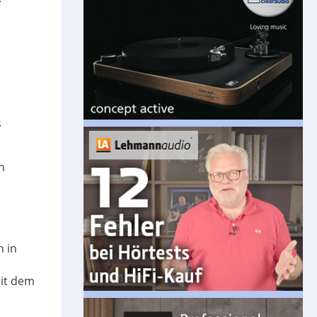
s
n
n in
mit dem