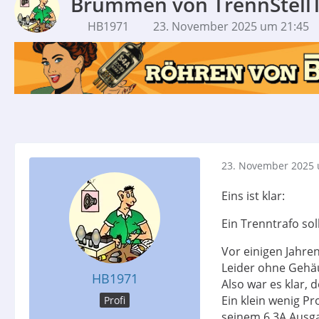
Brummen von TrennStellT
HB1971
23. November 2025 um 21:45
23. November 2025 
Eins ist klar:
Ein Trenntrafo sol
Vor einigen Jahre
Leider ohne Gehäu
HB1971
Also war es klar,
Ein klein wenig P
Profi
seinem 6,3A Ausga