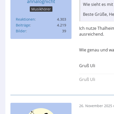
annalognicht
Wie sieht es m
Musikhörer
Beste Grüße, He
Reaktionen
4.303
Beiträge
4.219
Ich nutze Thalhei
Bilder
39
ausreichend.
Wie genau und wa
Gruß Uli
Gruß Uli
26. November 2025 