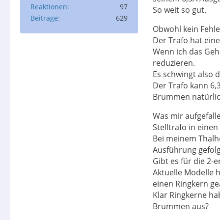
Reaktionen
97
So weit so gut.
Beiträge
629
Obwohl kein Fehler
Der Trafo hat ein
Wenn ich das Geh
reduzieren.
Es schwingt also 
Der Trafo kann 6,3
Brummen natürlic
Was mir aufgefall
Stelltrafo in eine
Bei meinem Thalhe
Ausführung gefolgt
Gibt es für die 2-
Aktuelle Modelle 
einen Ringkern ge
Klar Ringkerne ha
Brummen aus?