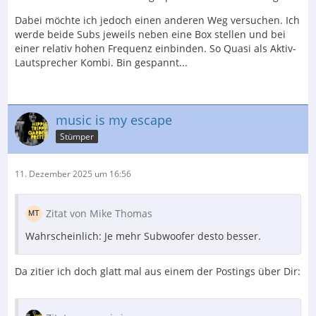
Laut Besuch von Herrn Vroemen vertragen die
Dabei möchte ich jedoch einen anderen Weg versuchen. Ich
Lautsprecher das Aufstellen vor einer Trockenbauwand
werde beide Subs jeweils neben eine Box stellen und bei
nicht. Die Wand „pumpt“ und somit verliert sich der
einer relativ hohen Frequenz einbinden. So Quasi als Aktiv-
Bass. Da ich aber schon gerne Bass hätte und eine
Lautsprecher Kombi. Bin gespannt...
Umstellung der Boxen an…
music is my escape
Stümper
11. Dezember 2025 um 16:56
Zitat von Mike Thomas
Wahrscheinlich: Je mehr Subwoofer desto besser.
Da zitier ich doch glatt mal aus einem der Postings über Dir: