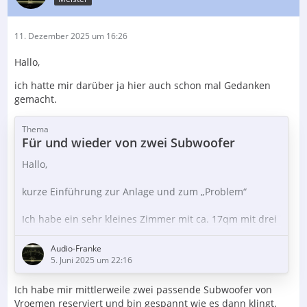
11. Dezember 2025 um 16:26
Hallo,
ich hatte mir darüber ja hier auch schon mal Gedanken
gemacht.
Thema
Für und wieder von zwei Subwoofer
Hallo,
kurze Einführung zur Anlage und zum „Problem“
Ich habe ein sehr kleines Zimmer mit ca. 17qm mit drei
Trockenbauwänden und einer Mauerwand.
Audio-Franke
Lautsprecher sind die La Frizzanta von Vroemen.
5. Juni 2025 um 22:16
Verstärker eine Magnat RV2 Röhre und als
Plattenspieler läuft ein Acoustic Solid.
Ich habe mir mittlerweile zwei passende Subwoofer von
Vroemen reserviert und bin gespannt wie es dann klingt.