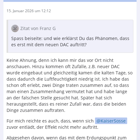
Stifte, die ich in die Löcher der Steckdose kommen,
abzusägen.
15. Januar 2026 um 12:12
Am einfachsten ist es natürlich die Lösung von
Warmbier zu kaufen, Kostet ca. 20,- €
Zitat von Franz G
Eine andere Möglichkeit ist, für eine hohe
Spass beiseite: und wie erklärst Du das Phänomen, dass
Luftfeuchtigkeit in dem Raum zu sorgen.
es erst mit dem neuen DAC auftritt?
Gruß
Keine Ahnung, denn ich kann mir das vor Ort nicht
anschauen. Hinzu kommen oft Zufälle, z.B. neuer DAC
Uwe
wurde eingebaut und gleichzeitig kamen die kalten Tage, so
dass dadurch die Luftfeuchtigkeit niedrig ist. Ich habe das
schon oft erlebt, zwei Dinge traten zusammen auf, so dass
man einen Zusammenhang vermutet hat und habe lange
an der falschen Stelle gesucht hat. Später hat sich
herausgestellt, dass es reiner Zufall war, dass die beiden
Dinge zusammen auftraten.
Für mich reichte es auch, dass, wenn sich
KaiserSosse
zuvor entlädt, der Effekt nicht mehr auftritt.
Abgesehen davon, wenn das mit dem Erdungspunkt zum