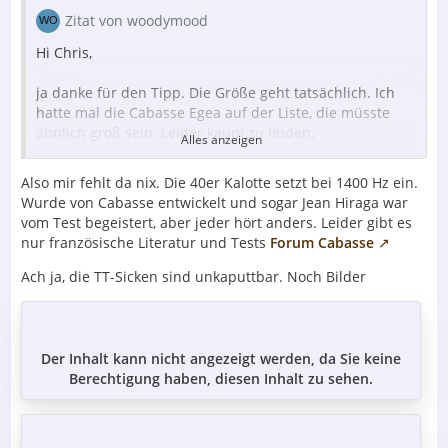
Zitat von woodymood
Hi Chris,
ja danke für den Tipp. Die Größe geht tatsächlich. Ich
hatte mal die Cabasse Egea auf der Liste, die müsste
ähnlich groß sein. Leider kaum zu finden.
Alles anzeigen
Klingt vielversprechend, wenn die Farella einen guten
Tiefgang bietet.
Also mir fehlt da nix. Die 40er Kalotte setzt bei 1400 Hz ein.
Wie sieht's mit den Mitten aus? Das würde ich mal als
Wurde von Cabasse entwickelt und sogar Jean Hiraga war
große Stärke der Clipper sehen.
vom Test begeistert, aber jeder hört anders. Leider gibt es
Kannst Du das vergleichen?
nur französische Literatur und Tests
Forum Cabasse
Besten Dank und VG
Christoph
Ach ja, die TT-Sicken sind unkaputtbar. Noch Bilder
Der Inhalt kann nicht angezeigt werden, da Sie keine
Berechtigung haben, diesen Inhalt zu sehen.