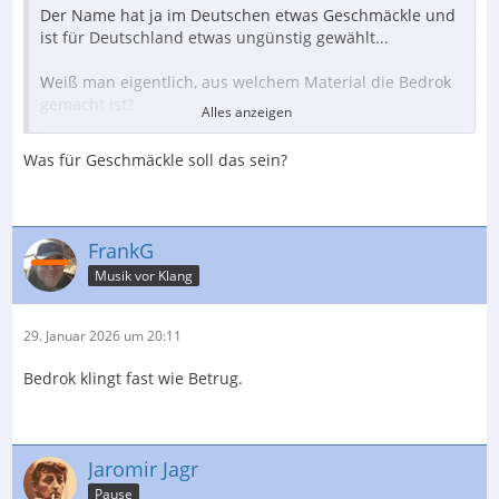
Der Name hat ja im Deutschen etwas Geschmäckle und
ist für Deutschland etwas ungünstig gewählt...
Weiß man eigentlich, aus welchem Material die Bedrok
gemacht ist?
Alles anzeigen
Normales verleimtes Buchensperrholz/Multiplex? Oder
was in Richtung Panzersperrholz aka Delignit?
Was für Geschmäckle soll das sein?
Wobei ich jetzt gerade nicht weiß, ob bei
Panzersperrholz das Holz mit dem Harz getränkt ist
oder nur damit verklebt ist.
FrankG
Mir gefällt die alte Zarge von Linn mit den Rillen optisch
Musik vor Klang
um einiges besser. Ist natürlich Geschmackssache.
Der Preis deutet darauf hin, dass es sich nicht nur um
29. Januar 2026 um 20:11
normales Multiplex handelt.
Bedrok klingt fast wie Betrug.
Jaromir Jagr
Pause