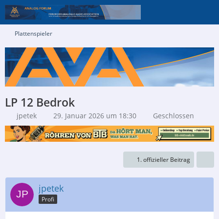
Plattenspieler
LP 12 Bedrok
jpetek
29. Januar 2026 um 18:30
Geschlossen
1. offizieller Beitrag
jpetek
Profi