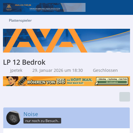
Plattenspieler
LP 12 Bedrok
jpetek
29. Januar 2026 um 18:30
Geschlossen
Noise
nur noch zu Besuch..