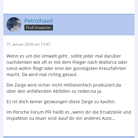
entsteht deutlich mehr Restmaterial als für die Zarge
gebraucht wird (Sondermüll). Also das meiste fliegt raus
Petrolhaed
Profi Anwärter
Zur Vermeidung von Abfall könnte man auch Rohlinge
aus Furnierschichten mit Aufmaß der Konturen der
Zarge verpressen. Das wäre aber aus Sicht eines
31. Januar 2026 um 13:47
Herstellers sehr unwirtschaftlich.
Wenn es um die Umwelt geht , sollte jeder mal darüber
Freundliche Grüße
nachdenken wie oft er mit dem Flieger nach Mallorca oder
sonst wohin fliegt oder eine der günstigsten Kreuzfahrten
Andreas
macht. Da wird mal richtig gesaut.
Die Zarge wird sicher nicht millionenfach produziert,da
über den anfallenden Abfallen zu reden,na ja.
Es ist doch keiner gezwungen diese Zarge zu kaufen.
Im Porsche Forum PFF heißt es „wenn dir die Ersatzteile und
Inspektion zu teuer sind ,kauf dir ein anderes Auto „