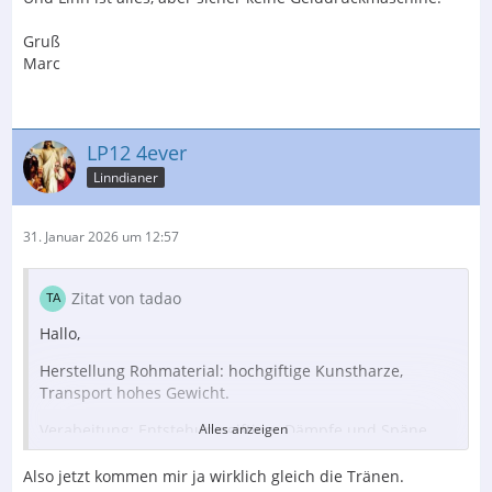
Gruß
Marc
LP12 4ever
Linndianer
31. Januar 2026 um 12:57
Zitat von tadao
Hallo,
Herstellung Rohmaterial: hochgiftige Kunstharze,
Transport hohes Gewicht.
Verabeitung: Entstehung giftiger Dämpfe und Späne
Alles anzeigen
(Sondermüll).
Also jetzt kommen mir ja wirklich gleich die Tränen.
Wenn die Zarge aus einer Vollplatte hergestellt wird