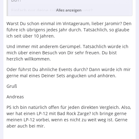
Einfach nur deine subjektive Meinung?
Alles anzeigen
Genauso frech wie du das behauptest, kann ich
Warst Du schon einmal im Vintageraum, lieber Jaromir? Den
genauso frech behaupten , deine Geräte sind Gerümpel.
führe ich übrigens jedes Jahr durch. Tatsächlich, so glaube
ich seit über 10 Jahren.
Und komm jetzt nicht mit der langweiligen Geschichte
vln deinem Vintageraum mit den vielen begeisterten
Und immer mit anderem Gerümpel. Tatsächlich würde ich
Hörern. Das hat auch nur noch einen Bart.
mich über einen Besuch von Dir sehr freuen. Du bist
herzlich willkommen.
Oder führst Du ähnliche Events durch? Dann würde ich mir
Ich schüttel halt nur noch den Kipf, wie sich im Forum
gerne mal eines Deiner Sets angucken und anhören.
um eine Zarge, Netzteile und R2R Dacs abgearbeitet
wird. Da wird um jeden Millimeter diskutiert.
Gruß
Tonnenweise verbissene Beiträge.
Andreas
Sind wohl "Taupunkte".
PS Ich bin natürlich offen für jeden direkten Vergleich. Also,
Gruß von Eugen
wer hat einen LP-12 mit Bad Rock Zarge? Ich bringe gerne
meinen LP-12 vorbei, wenn es nicht zu weit weg ist. Gerne
aber auch bei mir.