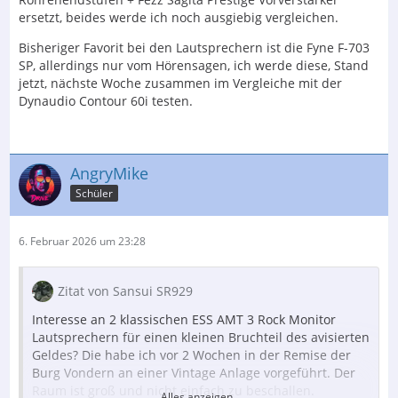
ersetzt, beides werde ich noch ausgiebig vergleichen.
Bisheriger Favorit bei den Lautsprechern ist die Fyne F-703
SP, allerdings nur vom Hörensagen, ich werde diese, Stand
jetzt, nächste Woche zusammen im Vergleiche mit der
Dynaudio Contour 60i testen.
AngryMike
Schüler
6. Februar 2026 um 23:28
Zitat von Sansui SR929
Interesse an 2 klassischen ESS AMT 3 Rock Monitor
Lautsprechern für einen kleinen Bruchteil des avisierten
Geldes? Die habe ich vor 2 Wochen in der Remise der
Burg Vondern an einer Vintage Anlage vorgeführt. Der
Raum ist groß und nicht einfach zu beschallen.
Alles anzeigen