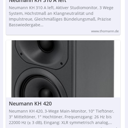
Neumann KH 310 A left, Aktiver Studiomonitor, 3 Wege
System, Höchstmaß an Klangneutralität und
Impulstreue, Gleichmäßiges Bündelungsmaß, Präzise
Basswiedergabe…
www.thomann.de
Neumann KH 420
Neumann KH 420, 3-Wege Main-Monitor, 10" Tieftöner,
3" Mitteltöner, 1" Hochtöner, Frequenzgang: 26 Hz bis
22000 Hz (± 3 dB), Eingang: XLR symmetrisch analog,…