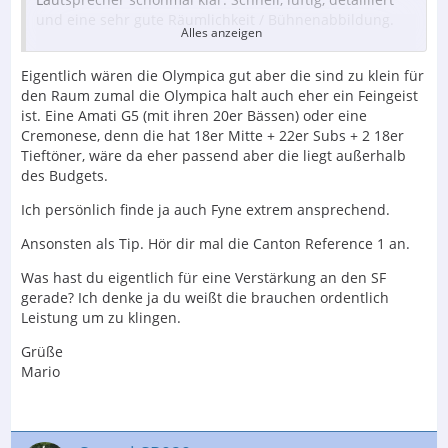
und eine sehr gute Räumlichkeit / Bühnenabbildung.
Alles anzeigen
Der Raum ist ca. 35 qm groß und akustisch behandelt
(durchgehende Akustikdecke mit Bassabsorbern
Eigentlich wären die Olympica gut aber die sind zu klein für
dahinter, Vorderwand durchgehend mit 5 cm dicken
den Raum zumal die Olympica halt auch eher ein Feingeist
Akustikpaneelen, Akustikvorhänge zum Essbereich hin).
ist. Eine Amati G5 (mit ihren 20er Bässen) oder eine
Es ist ein rechteckiger Raum und die Lautsprecher
Cremonese, denn die hat 18er Mitte + 22er Subs + 2 18er
dürfen gerne ca. 3,00 bis 3,20 m auseinander stehen,
Tieftöner, wäre da eher passend aber die liegt außerhalb
Abstand zur Seitenwand liegt dann immer noch bei ca.
des Budgets.
75 bis 100 cm, Abstand zur Rückwand ist bis 100 cm
Ich persönlich finde ja auch Fyne extrem ansprechend.
möglich.
Ansonsten als Tip. Hör dir mal die Canton Reference 1 an.
Ich selbst sitze ca. 180 cm von der Rückwand entfernt.
Was hast du eigentlich für eine Verstärkung an den SF
Momentan nutze ich Sonus Faber Olympica Nova III
gerade? Ich denke ja du weißt die brauchen ordentlich
Lautsprecher, in Verbindung mit einem Gravis III
Leistung um zu klingen.
Subwoofer (angeschlossen per High-Level), was mir an
sich schon gut gefällt, im Bereich Rock/Metal geht aber
Grüße
noch deutlich mehr.
Mario
Mein Budget liegt bei 15.000,- bis 20.000,- maximal für
ein Paar und folgende Modelle habe ich mir mal näher
angeschaut und diese klingen vielversprechend: