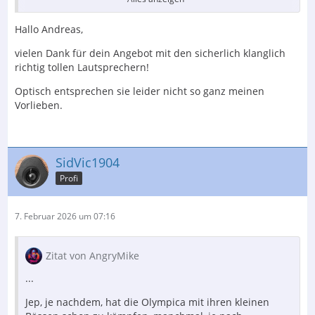
Und die haben in dem großen Raum richtig gerockt. Die
Hallo Andreas,
Gäste hatten richtig Spaß bei der Vorführung. Sie
stehen zum Verkauf, da ich noch ein zweites Paar ESS
vielen Dank für dein Angebot mit den sicherlich klanglich
AMT Lautsprecher habe.
richtig tollen Lautsprechern!
AMT steht für Air Motion Transformer, zwei
Optisch entsprechen sie leider nicht so ganz meinen
Bändchenhochtöner nach Oscar Heil, die heute wieder
Vorlieben.
gebaut werden und zu den weltbesten Hochtönern
gehören.
Sie stehen im Angebot im Verkaufsthread dieses
SidVic1904
Forums.
Profi
Gruß
Andreas
7. Februar 2026 um 07:16
Zitat von AngryMike
Der Inhalt kann nicht angezeigt werden, da Sie
...
keine Berechtigung haben, diesen Inhalt zu sehen.
Jep, je nachdem, hat die Olympica mit ihren kleinen