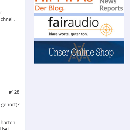
r -
chnell,
#128
 gehört)?
 harten
 bei