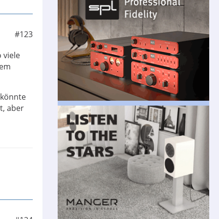
#123
 viele
nem
 könnte
t, aber