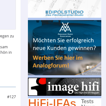
wegen zu
rksam
chön in
#127