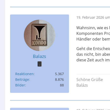
19. Februar 2026 um
Wahnsinn, wie es h
Komponenten Prob
Händler oder bem
Geht die Entschei
das nicht, bin ab
Balazs
diese Zeit auch i
.
Reaktionen
5.367
Schöne Grüße
Beiträge
8.876
Balázs
Bilder
88