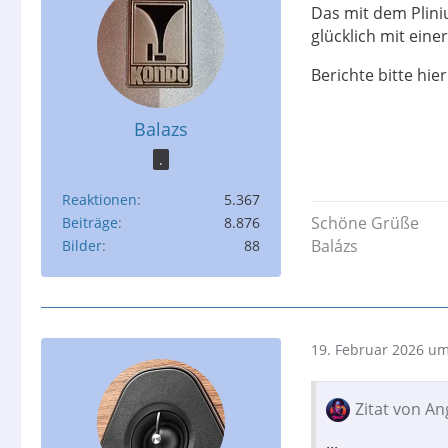
Das mit dem Pliniu
glücklich mit eine
Berichte bitte hier
Balazs
.
Reaktionen
5.367
Schöne Grüße
Beiträge
8.876
Balázs
Bilder
88
19. Februar 2026 um
Zitat von A
...