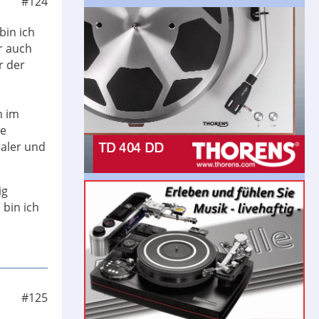
#124
bin ich
r auch
r der
h im
ne
raler und
ig
 bin ich
#125