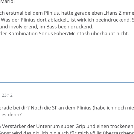
 Mario!
uch erstmal bei dem Plinius, hatte gerade eben „Hans Zimme
as der Plinius dort abfackelt, ist wirklich beeindruckend. S
nd involvierend, im Bass beeindruckend.
 der Kombination Sonus Faber/McIntosh überhaupt nicht.
 23:12
rade bei dir? Noch die SF an dem Plinius (habe ich noch nie
t es denn?
n Verstärker der Untenrum super Grip und einen trockenen
onst wird das nix. Ich bin auch für mich völlig überraschend