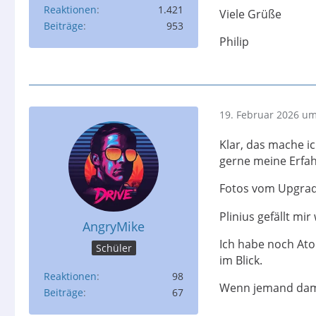
Reaktionen
1.421
Viele Grüße
Beiträge
953
Philip
19. Februar 2026 um
Klar, das mache ic
gerne meine Erfahr
Fotos vom Upgrad
Plinius gefällt mir
AngryMike
Ich habe noch Ato
Schüler
im Blick.
Reaktionen
98
Wenn jemand dami
Beiträge
67