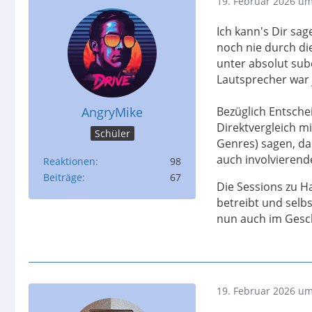
19. Februar 2026 um
Ich kann's Dir sag
noch nie durch di
unter absolut su
Lautsprecher war 
AngryMike
Bezüglich Entschei
Direktvergleich m
Schüler
Genres) sagen, das
auch involvieren
Reaktionen
98
Beiträge
67
Die Sessions zu 
betreibt und selb
nun auch im Gesch
19. Februar 2026 um