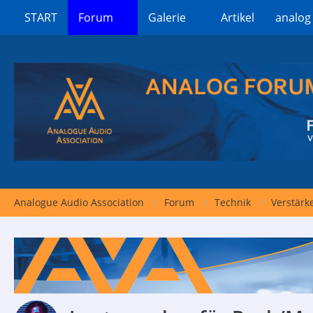
START
Forum
Galerie
Artikel
analog
Analogue Audio Association
Forum
Technik
Verstärk