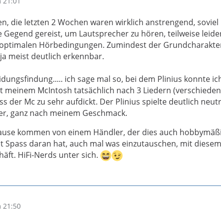
 21:01
en, die letzten 2 Wochen waren wirklich anstrengend, soviel 
e Gegend gereist, um Lautsprecher zu hören, teilweise leide
boptimalen Hörbedingungen. Zumindest der Grundcharakte
ja meist deutlich erkennbar.
dungsfindung..... ich sage mal so, bei dem Plinius konnte ic
it meinem McIntosh tatsächlich nach 3 Liedern (verschiede
s der Mc zu sehr aufdickt. Der Plinius spielte deutlich neut
der, ganz nach meinem Geschmack.
Hause kommen von einem Händler, der dies auch hobbymäß
st Spass daran hat, auch mal was einzutauschen, mit diesem
äft. HiFi-Nerds unter sich.
 21:50