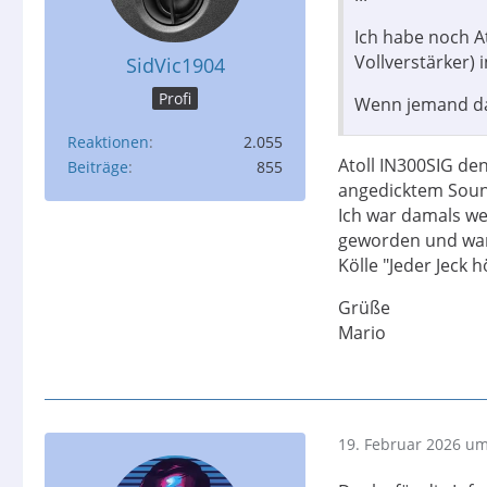
Ich habe noch A
Vollverstärker) i
SidVic1904
Profi
Wenn jemand da
Reaktionen
2.055
Atoll IN300SIG den
Beiträge
855
angedicktem Soun
Ich war damals w
geworden und war 
Kölle "Jeder Jeck h
Grüße
Mario
19. Februar 2026 um