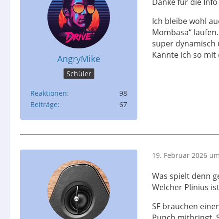
Danke für die Info
Ich bleibe wohl a
Mombasa“ laufen. W
super dynamisch u
Kannte ich so mit
AngryMike
Schüler
Reaktionen
98
Beiträge
67
19. Februar 2026 um
Was spielt denn ge
Welcher Plinius is
SF brauchen eine
Punch mitbringt. S