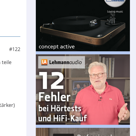
#122
 teile
tärker)