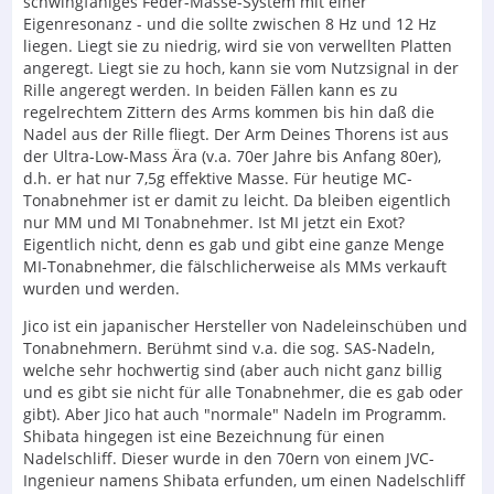
schwingfähiges Feder-Masse-System mit einer
Eigenresonanz - und die sollte zwischen 8 Hz und 12 Hz
liegen. Liegt sie zu niedrig, wird sie von verwellten Platten
angeregt. Liegt sie zu hoch, kann sie vom Nutzsignal in der
Rille angeregt werden. In beiden Fällen kann es zu
regelrechtem Zittern des Arms kommen bis hin daß die
Nadel aus der Rille fliegt. Der Arm Deines Thorens ist aus
der Ultra-Low-Mass Ära (v.a. 70er Jahre bis Anfang 80er),
d.h. er hat nur 7,5g effektive Masse. Für heutige MC-
Tonabnehmer ist er damit zu leicht. Da bleiben eigentlich
nur MM und MI Tonabnehmer. Ist MI jetzt ein Exot?
Eigentlich nicht, denn es gab und gibt eine ganze Menge
MI-Tonabnehmer, die fälschlicherweise als MMs verkauft
wurden und werden.
Jico ist ein japanischer Hersteller von Nadeleinschüben und
Tonabnehmern. Berühmt sind v.a. die sog. SAS-Nadeln,
welche sehr hochwertig sind (aber auch nicht ganz billig
und es gibt sie nicht für alle Tonabnehmer, die es gab oder
gibt). Aber Jico hat auch "normale" Nadeln im Programm.
Shibata hingegen ist eine Bezeichnung für einen
Nadelschliff. Dieser wurde in den 70ern von einem JVC-
Ingenieur namens Shibata erfunden, um einen Nadelschliff