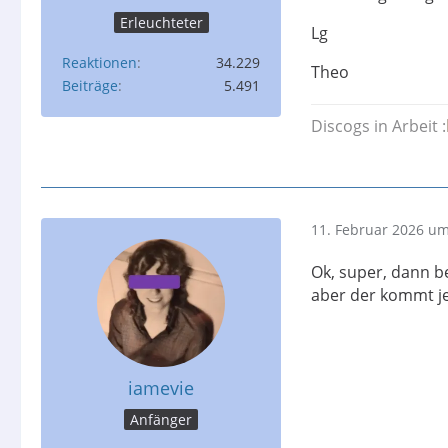
Erleuchteter
Lg
Reaktionen
34.229
Theo
Beiträge
5.491
Discogs in Arbeit :
11. Februar 2026 um
Ok, super, dann be
aber der kommt je
iamevie
Anfänger