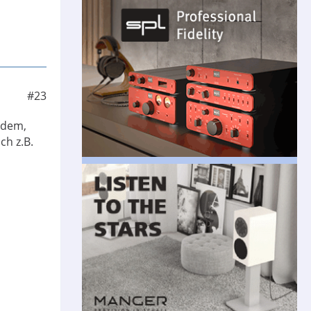
#23
 dem,
ch z.B.