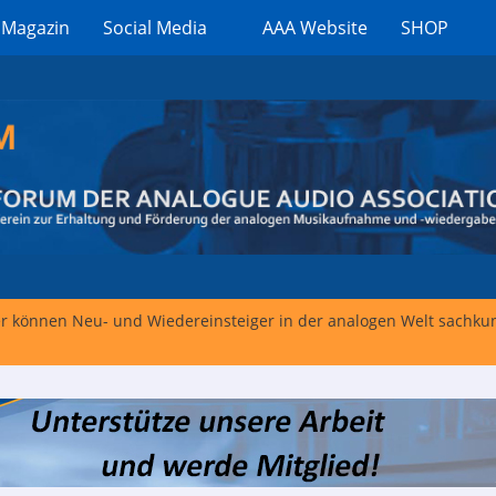
 Magazin
Social Media
AAA Website
SHOP
er können Neu- und Wiedereinsteiger in der analogen Welt sachk