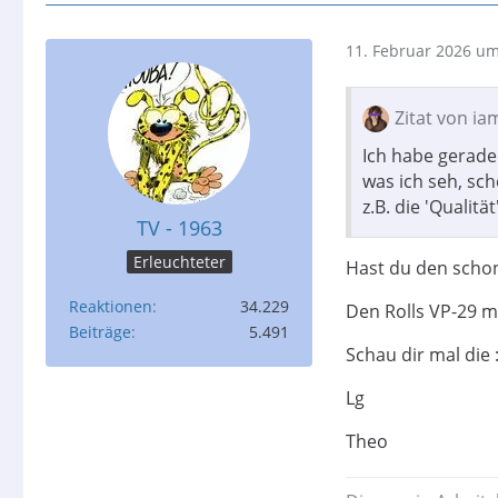
11. Februar 2026 um
Zitat von ia
Ich habe gerade
was ich seh, sch
z.B. die 'Qualit
TV - 1963
Erleuchteter
Hast du den schon 
Reaktionen
34.229
Den Rolls VP-29 m
Beiträge
5.491
Schau dir mal die 
Lg
Theo