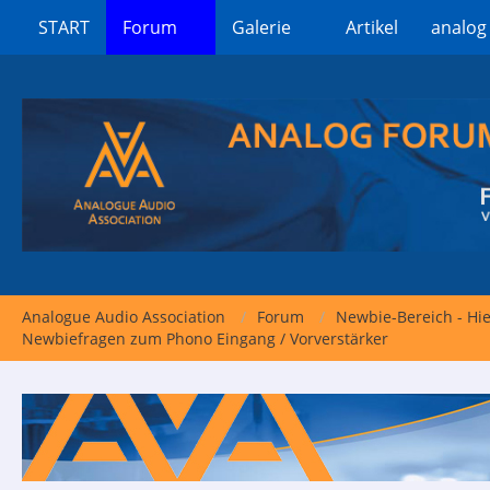
START
Forum
Galerie
Artikel
analog
Analogue Audio Association
Forum
Newbie-Bereich - Hi
Newbiefragen zum Phono Eingang / Vorverstärker