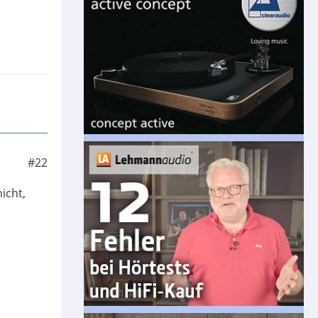
#22
icht,