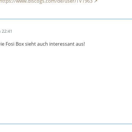
https://www.discogs.com/de/user/TV1963
 22:41
ie Fosi Box sieht auch interessant aus!