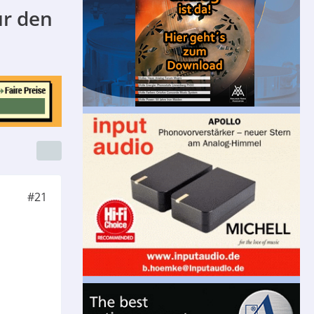
ür den
#21