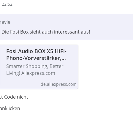
 22:52
mevie
 Die Fosi Box sieht auch interessant aus!
Fosi Audio BOX X5 HiFi-
Phono-Vorverstärker,
Mini-Vorverstärker Home
Smarter Shopping, Better
Audio für MM/MC-
Living! Aliexpress.com
Patrone, Plattenspieler,
de.aliexpress.com
RIAA-Vorverstärker,
kompakt mit V3 -
t Code nicht !
AliExpress
anklicken