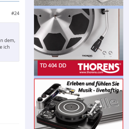
#24
on dem,
e ich