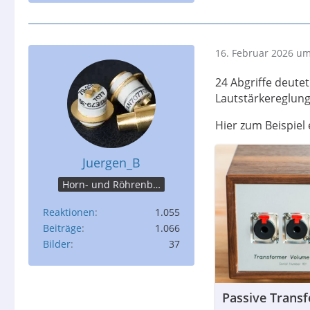
16. Februar 2026 um
24 Abgriffe deute
Lautstärkereglung
Hier zum Beispiel
Juergen_B
Horn- und Röhrenbastler
Reaktionen
1.055
Beiträge
1.066
Bilder
37
Passive Trans