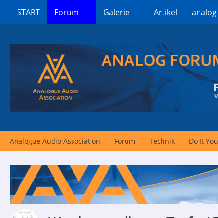
START
Forum
Galerie
Artikel
analog
Analogue Audio Association
Forum
Technik
Do It You