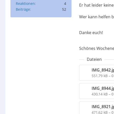
Reaktionen
4
Er hat leider kein
Beiträge
52
Wer kann helfen bz
Danke euch!
Schönes Wochen
Dateien
IMG_8942.j
551,79 kB – 
IMG_8944.j
430,14 kB – 
IMG_8921.j
471,62 kB – 