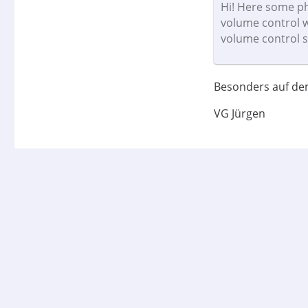
Hi! Here some ph
volume control w
volume control sw
Besonders auf dem 
VG Jürgen