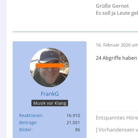
Grüße Gernot
Es soll ja Leute g
16. Februar 2026 um
24 Abgriffe haben
FrankG
Musik vor Klang
Reaktionen
16.910
Entspanntes Höre
Beiträge
21.051
] Vorhandensein v
Bilder
86