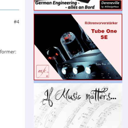
#4
oformer: