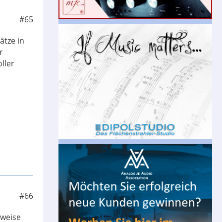
#65
ätze in
r
ller
#66
lweise