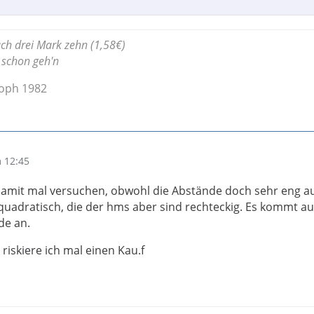
ch drei Mark zehn (1,58€)
d schon geh'n
soph 1982
 12:45
damit mal versuchen, obwohl die Abstände doch sehr eng a
 quadratisch, die der hms aber sind rechteckig. Es kommt au
de an.
 riskiere ich mal einen Kau.f