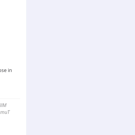
ose in
WIIM
GamuT