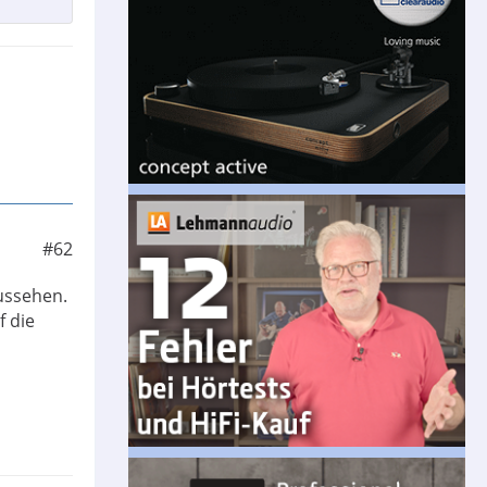
#62
ussehen.
f die