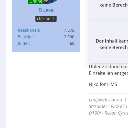
Online
keine Berech
Duese
clàr no. 1
Reaktionen
7.575
Beiträge
2.590
Der Inhalt kan
Bilder
65
keine Berech
Übler Zustand nac
Einzelteilen entge
Niko for HMS
Laufwerk clàr no. 1 
Streamer - FIIO K11
D100i - Reson Cyrus