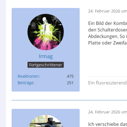
24. Februar 2026 um
Ein Bild der Komb
den Schalterdosen
Abdeckungen. So is
Platte oder Zweif
Irmag
Fortgeschrittener
Reaktionen
475
Ein fluoreszieren
Beiträge
251
24. Februar 2026 um
Ich verschiebe da