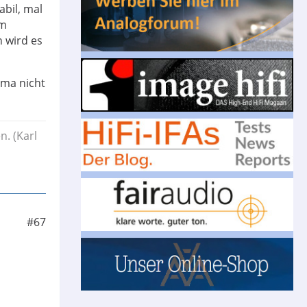
abil, mal
Im
 wird es
rma nicht
. (Karl
#67