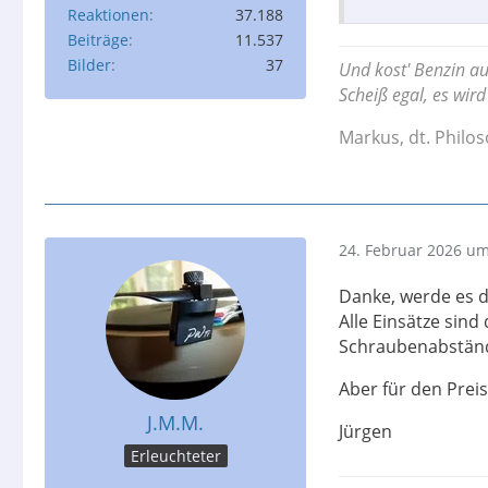
Reaktionen
37.188
Beiträge
11.537
Bilder
37
Und kost' Benzin au
Scheiß egal, es wir
Markus, dt. Philo
24. Februar 2026 um
Danke, werde es 
Alle Einsätze sind
Schraubenabstän
Aber für den Preis
J.M.M.
Jürgen
Erleuchteter