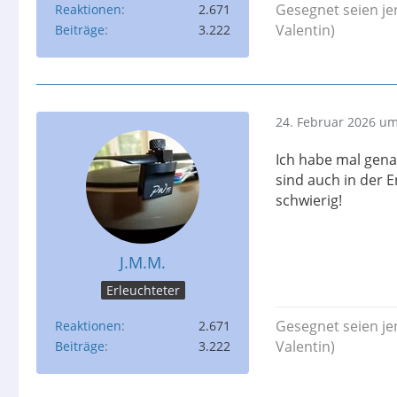
Gesegnet seien je
Reaktionen
2.671
Valentin)
Beiträge
3.222
24. Februar 2026 um
Ich habe mal gen
sind auch in der 
schwierig!
J.M.M.
Erleuchteter
Gesegnet seien je
Reaktionen
2.671
Valentin)
Beiträge
3.222