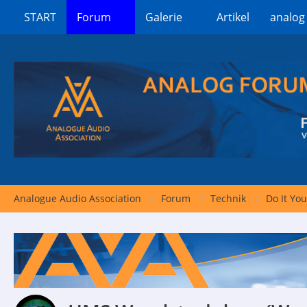
START
Forum
Galerie
Artikel
analog
Analogue Audio Association
Forum
Technik
Do It You