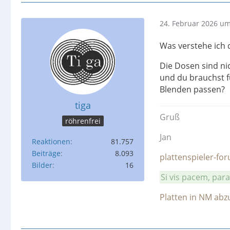
24. Februar 2026 um
Was verstehe ich 
Die Dosen sind ni
und du brauchst f
Blenden passen?
tiga
Gruß
röhrenfrei
Jan
Reaktionen
81.757
Beiträge
8.093
plattenspieler-fo
Bilder
16
Si vis pacem, par
Platten in NM ab