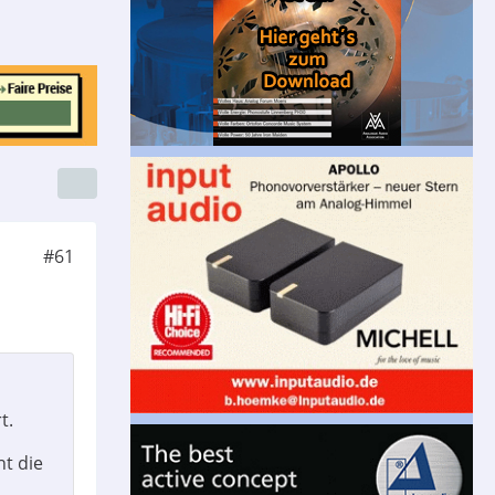
#61
t.
t die