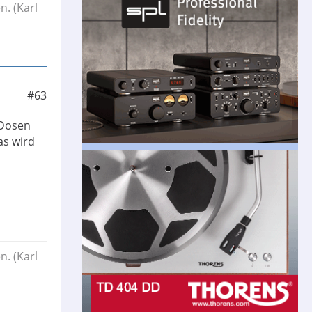
. (Karl
#63
 Dosen
as wird
. (Karl