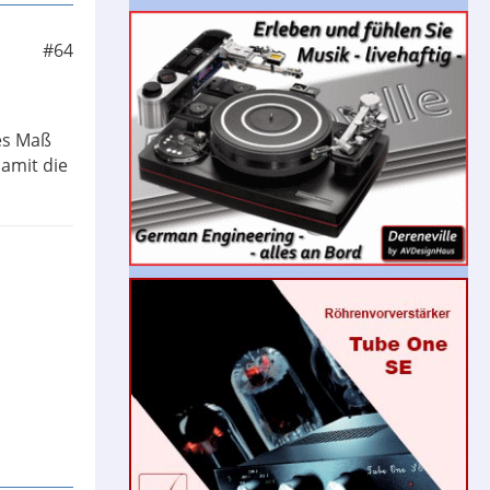
#64
es Maß
amit die