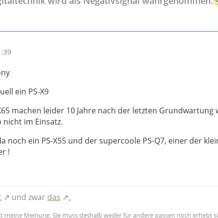
gitaltechnik wird als Negativsignal wahrgenommen.
1:39
ony
tuell ein PS-X9
65 machen leider 10 Jahre nach der letzten Grundwartung 
nicht im Einsatz.
 noch ein PS-X55 und der supercoole PS-Q7, einer der kle
r !
t
und zwar
das
.
 ist meine Meinung. Sie muss deshalb weder für andere passen noch erhebt s