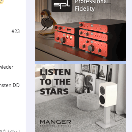
#23
wieder
insten DD
ie Anspruch