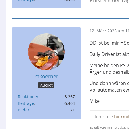
Knistern der Di
12. März 2026 um 1
DD ist bei mir = S
Daily Driver ist ak
Meine beiden PS-X
Ärger und deshalb 
mkoerner
Und dann wären da
Audiot
Vollautomaten eve
Reaktionen
3.267
Mike
Beiträge
6.404
Bilder
71
--- Ich höre
hiermi
Es gilt wie immer: das