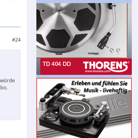
#24
n würde
ibo.