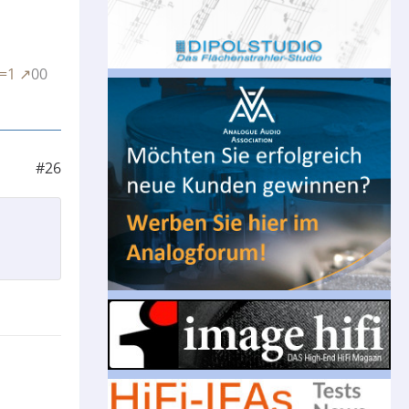
e=1
00
#26