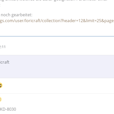
z
d noch gearbeitet:
gs.com/user/loricraft/collection?header=12&limit=25&pag
2:11
icraft
 KD-8030