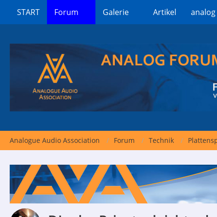
START
Forum
Galerie
Artikel
analog
Analogue Audio Association
Forum
Technik
Plattensp