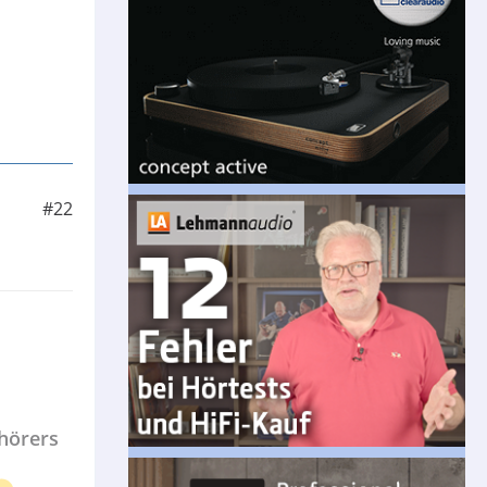
#22
ghörers