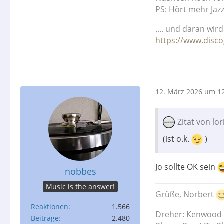
PS: Hört mehr Jaz
.... und daran wir
https://www.disco
12. März 2026 um 1
Zitat von lor
(ist o.k.
)
Jo sollte OK sein
nobbes
Music is the answer!
Grüße, Norbert
Reaktionen
1.566
Dreher: Kenwood
Beiträge
2.480