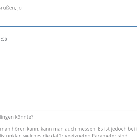
Grüßen, Jo
1:58
klingen könnte?
 man hören kann, kann man auch messen. Es ist jedoch bei 
ig unklar, welches die dafür geeigneten Parameter sind.