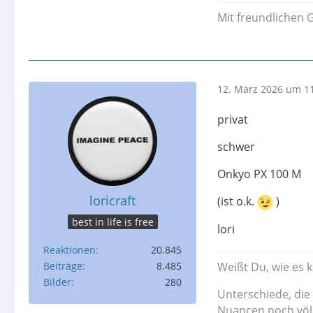
Mit freundlichen 
12. März 2026 um 1
privat
schwer
Onkyo PX 100 M
loricraft
(ist o.k.
)
best in life is free
lori
Reaktionen
20.845
Beiträge
8.485
Weißt Du, wie es 
Bilder
280
Unterschiede, die
Nuancen noch völl