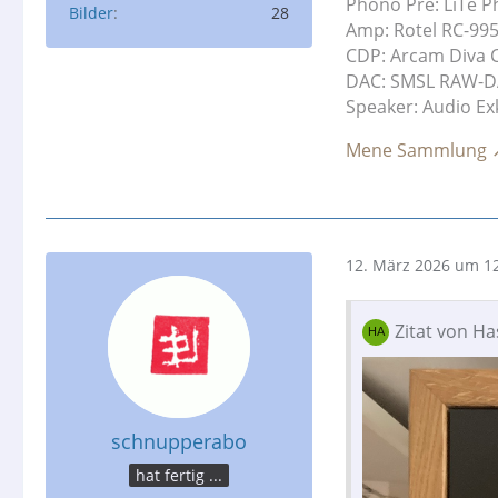
Phono Pre: LiTe 
Bilder
28
Amp: Rotel RC-99
CDP: Arcam Diva 
DAC: SMSL RAW-
Speaker: Audio Exk
Mene Sammlung
12. März 2026 um 1
Zitat von H
schnupperabo
hat fertig ...