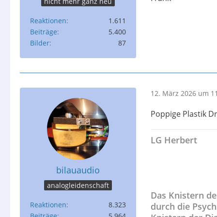
nicht mehr ganz neu
Reaktionen
1.611
Beiträge
5.400
Bilder
87
12. März 2026 um 1
Poppige Plastik D
LG Herbert
bilauaudio
analogleidenschaft
Das Knistern de
Reaktionen
8.323
durch die Psych
Beiträge
5.964