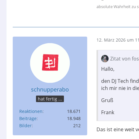
absolute Wahrheit zu s
12. März 2026 um 1
Zitat von fo
Hallo,
den DJ Tech find
ich mir nie in d
schnupperabo
hat fertig ...
Gruß
Reaktionen
18.671
Frank
Beiträge
18.948
Bilder
212
Das ist eine weit 