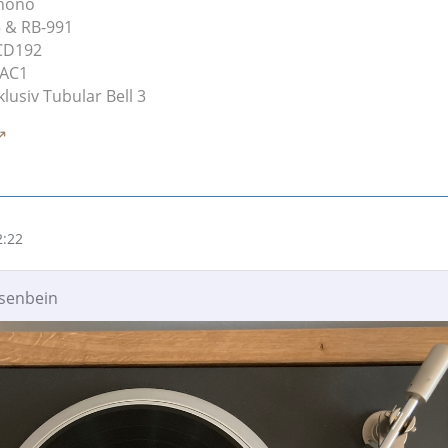
Phono
5 & RB-991
CD192
DAC1
lusiv Tubular Bell 3
2:22
asenbein