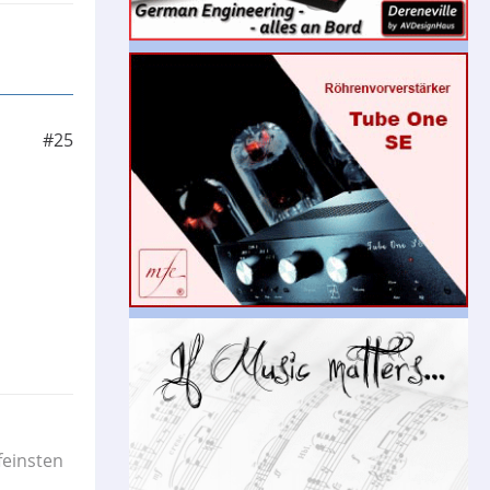
#25
feinsten