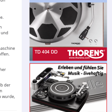
e.
m
t und
maschine
offen.
her
lb der
en
n wurde,