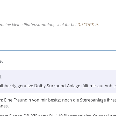
meine kleine Plattensammlung seht ihr
bei
DISCOGS
.
26
H.
halbherzig genutze Dolby-Surround-Anlage fällt mir auf Anhie
in: Eine Freundin von mir besitzt noch die Stereoanlage ihre
nes.
einem Denon DP-37F samt DL-110 Plattenspieler, Quadral A