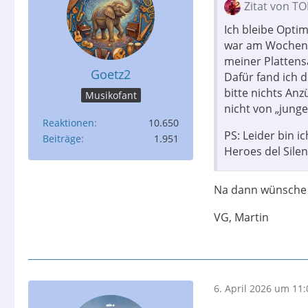
Zitat von T
Ich bleibe Opti
war am Wochene
meiner Plattens
Goetz2
Dafür fand ich 
bitte nichts Anz
Musikofant
nicht von „jung
Reaktionen
10.650
PS: Leider bin i
Beiträge
1.951
Heroes del Silen
Na dann wünsche i
VG, Martin
6. April 2026 um 11: