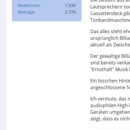
Reaktionen
7.539
Lautsprechern sow
Beiträge
2.779
Cassettendeck gib
Tonbandmaschine,
Das alles steht e
ursprünglich Bill
aktuell als Zwisch
Der gewaltige Bil
sind bereits verka
"Ernsthaft" Musik
Ein bisschen Hin
angeschlossene S
Ich vermute, das i
audiophilen High-
Geräten umgehen. A
zeigt, dass es nic