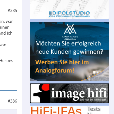
#385
en, war
einer
and ich
 von
 Heroes
#386