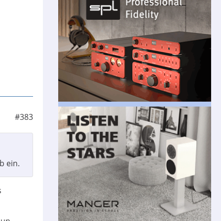
#383
b ein.
s
mun