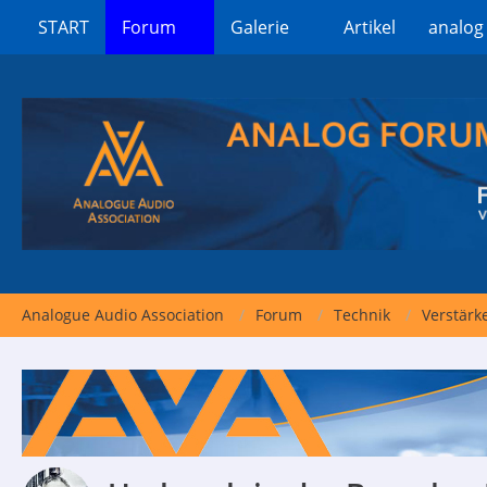
START
Forum
Galerie
Artikel
analog
Analogue Audio Association
Forum
Technik
Verstärk