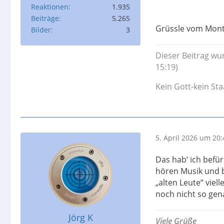
Reaktionen
1.935
Beiträge
5.265
Grüssle vom Mont
Bilder
3
Dieser Beitrag wur
15:19)
Kein Gott-kein Sta
5. April 2026 um 20:
Das hab‘ ich befür
hören Musik und b
„alten Leute“ viell
noch nicht so gen
Jörg K
Viele Grüße