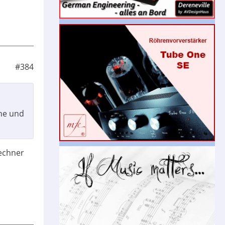
#384
ne und
Rechner