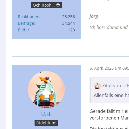
Och nööh… 😎
Jörg
Reaktionen
26.256
Beiträge
34.544
Ich höre
damit
und 
Bilder
123
6. April 2026 um 09:
Zitat von U.
Allenfalls eine 
Gerade fällt mir e
U.H.
verstorbenen Man
Dideldum!
Die besteht aus 