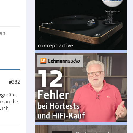
en,
#382
ogeräte,
 man die
ß ich