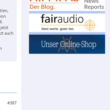
tten,
von
l.
jetzt
tzt auch
on
#387