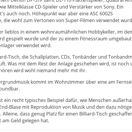
ie Mittelklasse CD-Spieler und Verstärker von Sony. Ein
t's auch noch. Höhepunkt war aber eine ASC 6002S
 die wohl zum Vertonen von Super-Filmen verwendet wurd
her lieblos in einem wohnraumähnlichen Hobbykeller, im de
iard gespielt wurde und der zu einem Fitnessraum umgebau
enlager verwendet wird.
liard-Tisch, die Schallplatten, CDs, Tonbänder und Tonband
uft. Was mit dem Rest der Anlage geschehen wird, ist noch 
 hören wird wohl niemand mehr mit ihr.
tergrundmusik kommt im Wohnzimmer über eine am Fernse
oundbar.
st ein recht typisches Beispiel dafür, wie Menschen außerha
End-Blase mit Reproduktion von Musik und den dazu nötig
lleine, dass genug Platz für einen Billiard-Tisch geschaffe
ht am Geld gelegen hat.