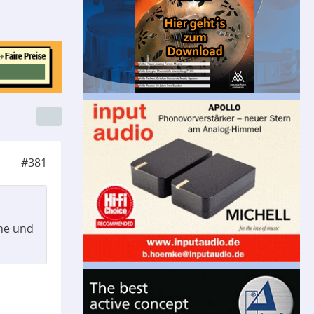
#381
ne und