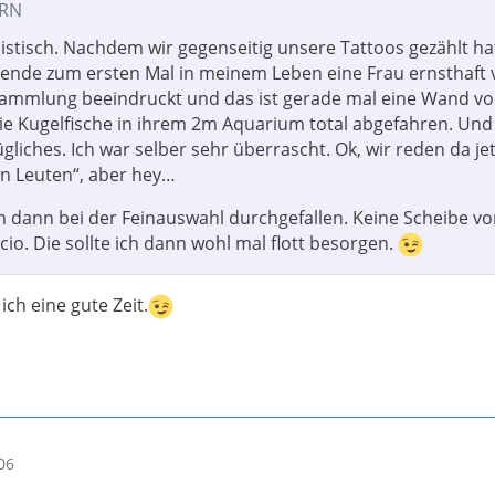
ORN
mistisch. Nachdem wir gegenseitig unsere Tattoos gezählt ha
nde zum ersten Mal in meinem Leben eine Frau ernsthaft 
ammlung beeindruckt und das ist gerade mal eine Wand vol
die Kugelfische in ihrem 2m Aquarium total abgefahren. Und 
ügliches. Ich war selber sehr überrascht. Ok, wir reden da je
en Leuten“, aber hey…
ch dann bei der Feinauswahl durchgefallen. Keine Scheibe v
cio. Die sollte ich dann wohl mal flott besorgen.
ch eine gute Zeit.
06