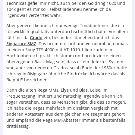
Technicas gefiel mir nicht, auch bei den Goldring 102x und
104x geht es mir so - selbst ladenneu nehme ich da
irgendwas verzerrtes wahr.
Aber generell kenne ich nur wenige Tonabnehmer, die ich
für wirklich qualitativ unterdurchschnittlich halte. Vor allem
fällt mir da
Grado
ein, besonders daneben fand ich das
Signature 8MZ
. Das brummte laut und vernehmbar, damals
in einem Sony TTS-4000 mit AT-1010, blieb zudem im
Hochtonbereich praktisch stumm und produzierte einen
überzogenen Bass. Mag sein, dass es ein defektes System
war, aber von neueren Grados, so ab Ende der 1980er hatte
ich regelmäßig ganz ähnliche Eindrücke. Ich würde das als
"kaputt" bezeichnen.
Dann die alten
Rega
MMs,
Elys
und
Bias
. Leise, im
Frequenzgang limitiert und matschig. Irgendwie kann ich
sogar verstehen, dass es Menschen gibt, die das so mögen.
Ich habe die Regas mehrfach im direkten Vergleich mit
anderen Abtastern aus dem gleichen Preissegment gehört
und empfand die Rega MM-Abtaster immer als bestenfalls
drittklassig.