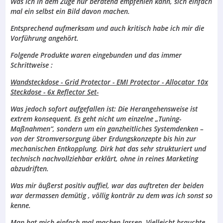
Was ich in dem Zuge nur beratend empfehlen kann, sich einfach
mal ein selbst ein Bild davon machen.
Entsprechend aufmerksam und auch kritisch habe ich mir die
Vorführung angehört.
Folgende Produkte waren eingebunden und das immer
Schrittweise :
Wandsteckdose - Grid Protector - EMI Protector - Allocator 10x
Steckdose - 6x Reflector Set-
Was jedoch sofort aufgefallen ist: Die Herangehensweise ist
extrem konsequent. Es geht nicht um einzelne „Tuning-
Maßnahmen“, sondern um ein ganzheitliches Systemdenken –
von der Stromversorgung über Erdungskonzepte bis hin zur
mechanischen Entkopplung. Dirk hat das sehr strukturiert und
technisch nachvollziehbar erklärt, ohne in reines Marketing
abzudriften.
Was mir äußerst positiv auffiel, war das auftreten der beiden
war dermassen demütig , völlig konträr zu dem was ich sonst so
kenne.
Man hat mich einfach mal machen lassen. Vielleicht brauchte