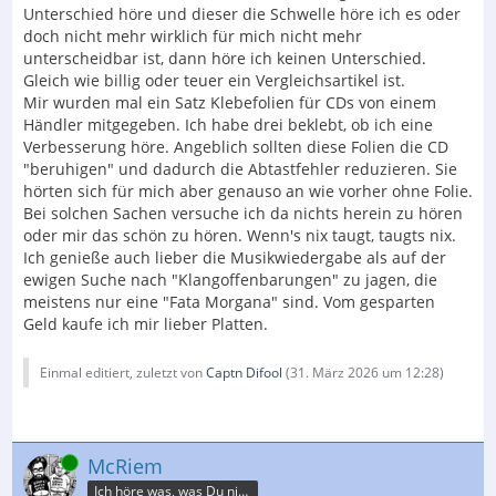
Unterschied höre und dieser die Schwelle höre ich es oder
doch nicht mehr wirklich für mich nicht mehr
unterscheidbar ist, dann höre ich keinen Unterschied.
Gleich wie billig oder teuer ein Vergleichsartikel ist.
Mir wurden mal ein Satz Klebefolien für CDs von einem
Händler mitgegeben. Ich habe drei beklebt, ob ich eine
Verbesserung höre. Angeblich sollten diese Folien die CD
"beruhigen" und dadurch die Abtastfehler reduzieren. Sie
hörten sich für mich aber genauso an wie vorher ohne Folie.
Bei solchen Sachen versuche ich da nichts herein zu hören
oder mir das schön zu hören. Wenn's nix taugt, taugts nix.
Ich genieße auch lieber die Musikwiedergabe als auf der
ewigen Suche nach "Klangoffenbarungen" zu jagen, die
meistens nur eine "Fata Morgana" sind. Vom gesparten
Geld kaufe ich mir lieber Platten.
Einmal editiert, zuletzt von
Captn Difool
(
31. März 2026 um 12:28
)
Online
McRiem
Ich höre was, was Du nicht misst.