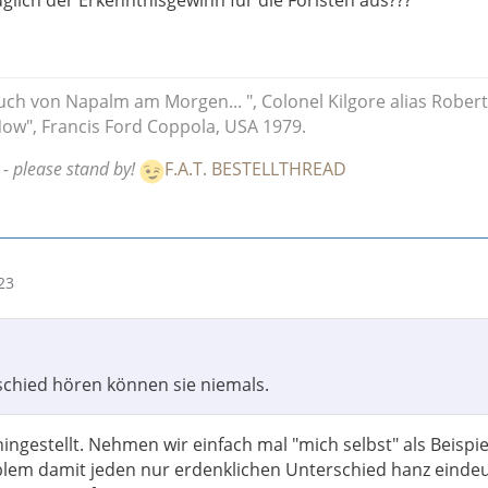
glich der Erkenntnisgewinn für die Foristen aus???
uch von Napalm am Morgen... ", Colonel Kilgore alias Robert
ow", Francis Ford Coppola, USA 1979.
 - please stand by!
F.A.T. BESTELLTHREAD
23
chied hören können sie niemals.
ingestellt. Nehmen wir einfach mal "mich selbst" als Beispie
blem damit jeden nur erdenklichen Unterschied hanz eindeu