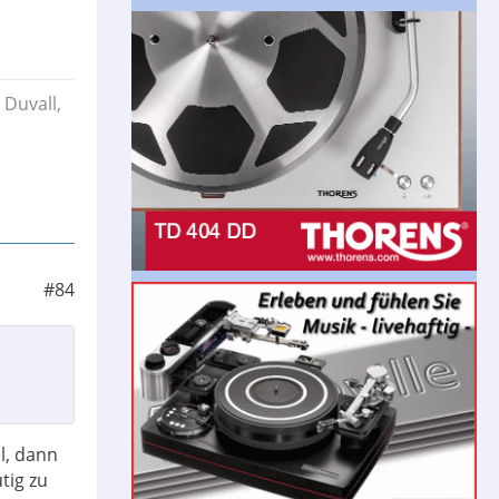
 Duvall,
#84
l, dann
tig zu