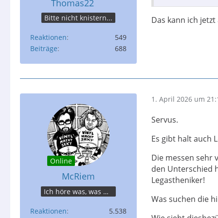
Thomas22
Bitte nicht knistern...
Das kann ich jetzt
Reaktionen
549
Beiträge
688
1. April 2026 um 21:
Servus.
Es gibt halt auch 
Die messen sehr v
Online
den Unterschied h
McRiem
Legastheniker!
Ich höre was, was Du nicht misst.
Was suchen die hi
Reaktionen
5.538