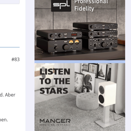
#83
d. Aber
nen.