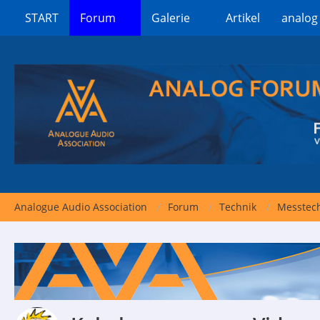
START
Forum
Galerie
Artikel
analog
Analogue Audio Association
Forum
Technik
Messtech