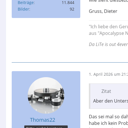
Wie sieht diesbezü
Beiträge
11.844
Bilder
92
Gruss, Dieter
"Ich liebe den Ger
aus "Apocalypse N
Da LiTe is out 4ever
1. April 2026 um 21:
Zitat
Aber den Unters
Das sei mal so dah
Thomas22
habe ich kein Pro