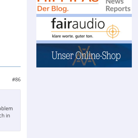
#86
roblem
ch in