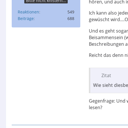
Bitte nicht knistern...
hören, und auch i
Reaktionen
549
Ich kann also jed
Beiträge
688
gewüscht wird....
Und es geht soga
Beisammensein (wä
Beschreibungen 
Reicht das denn n
Zitat
Wie sieht diesbe
Gegenfrage: Und w
lesen?