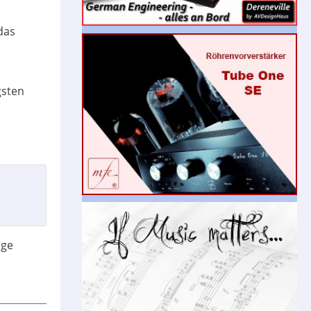
das
gsten
äge