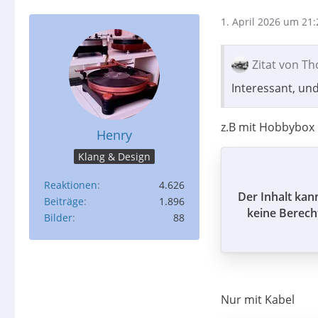
1. April 2026 um 21:
Zitat von T
Interessant, und
z.B mit Hobbybox
Henry
Klang & Design
Reaktionen
4.626
Der Inhalt kan
Beiträge
1.896
keine Berech
Bilder
88
Nur mit Kabel