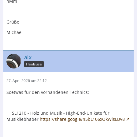
nMm
Grüße
Michael
alx
Heulsuse
27. April 2026 um 22:12
Soetwas für den vorhandenen Technics:
___SL1210 - Holz und Musik - High-End-Unikate für
Musikliebhaber
https://share.google/n5bL106xOkWlsLBV8