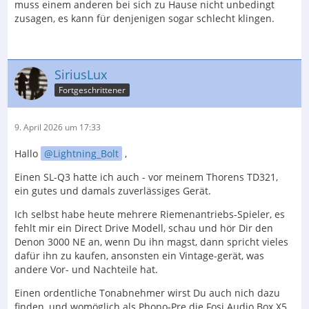
muss einem anderen bei sich zu Hause nicht unbedingt
zusagen, es kann für denjenigen sogar schlecht klingen.
SiriusLux
Fortgeschrittener
9. April 2026 um 17:33
Hallo
Lightning_Bolt
,
Einen SL-Q3 hatte ich auch - vor meinem Thorens TD321,
ein gutes und damals zuverlässiges Gerät.
Ich selbst habe heute mehrere Riemenantriebs-Spieler, es
fehlt mir ein Direct Drive Modell, schau und hör Dir den
Denon 3000 NE an, wenn Du ihn magst, dann spricht vieles
dafür ihn zu kaufen, ansonsten ein Vintage-gerät, was
andere Vor- und Nachteile hat.
Einen ordentliche Tonabnehmer wirst Du auch nich dazu
finden, und womöglich als Phono-Pre die Fosi Audio Box X5.