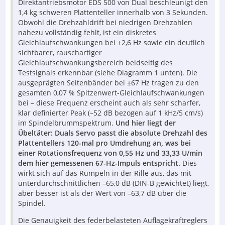
Direktantriebsmotor EDS 500 von Dual beschleunigt den
1,4 kg schweren Plattenteller innerhalb von 3 Sekunden.
Obwohl die Drehzahldrift bei niedrigen Drehzahlen
nahezu vollständig fehlt, ist ein diskretes
Gleichlaufschwankungen bei ±2,6 Hz sowie ein deutlich
sichtbarer, rauschartiger
Gleichlaufschwankungsbereich beidseitig des
Testsignals erkennbar (siehe Diagramm 1 unten). Die
ausgeprägten Seitenbänder bei ±67 Hz tragen zu den
gesamten 0,07 % Spitzenwert-Gleichlaufschwankungen
bei – diese Frequenz erscheint auch als sehr scharfer,
klar definierter Peak (–52 dB bezogen auf 1 kHz/5 cm/s)
im Spindelbrummspektrum.
Und hier liegt der
Übeltäter: Duals Servo passt die absolute Drehzahl des
Plattentellers 120-mal pro Umdrehung an, was bei
einer Rotationsfrequenz von 0,55 Hz und 33,33 U/min
dem hier gemessenen 67-Hz-Impuls entspricht.
Dies
wirkt sich auf das Rumpeln in der Rille aus, das mit
unterdurchschnittlichen –65,0 dB (DIN-B gewichtet) liegt,
aber besser ist als der Wert von –63,7 dB über die
Spindel.
Die Genauigkeit des federbelasteten Auflagekraftreglers