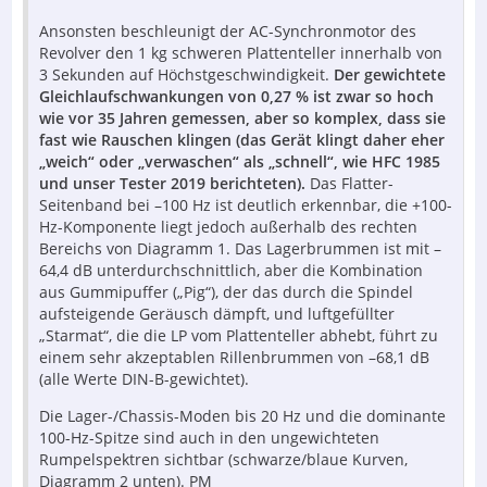
Ansonsten beschleunigt der AC-Synchronmotor des
Revolver den 1 kg schweren Plattenteller innerhalb von
3 Sekunden auf Höchstgeschwindigkeit.
Der gewichtete
Gleichlaufschwankungen von 0,27 % ist zwar so hoch
wie vor 35 Jahren gemessen, aber so komplex, dass sie
fast wie Rauschen klingen (das Gerät klingt daher eher
„weich“ oder „verwaschen“ als „schnell“, wie HFC 1985
und unser Tester 2019 berichteten).
Das Flatter-
Seitenband bei –100 Hz ist deutlich erkennbar, die +100-
Hz-Komponente liegt jedoch außerhalb des rechten
Bereichs von Diagramm 1. Das Lagerbrummen ist mit –
64,4 dB unterdurchschnittlich, aber die Kombination
aus Gummipuffer („Pig“), der das durch die Spindel
aufsteigende Geräusch dämpft, und luftgefüllter
„Starmat“, die die LP vom Plattenteller abhebt, führt zu
einem sehr akzeptablen Rillenbrummen von –68,1 dB
(alle Werte DIN-B-gewichtet).
Die Lager-/Chassis-Moden bis 20 Hz und die dominante
100-Hz-Spitze sind auch in den ungewichteten
Rumpelspektren sichtbar (schwarze/blaue Kurven,
Diagramm 2 unten). PM