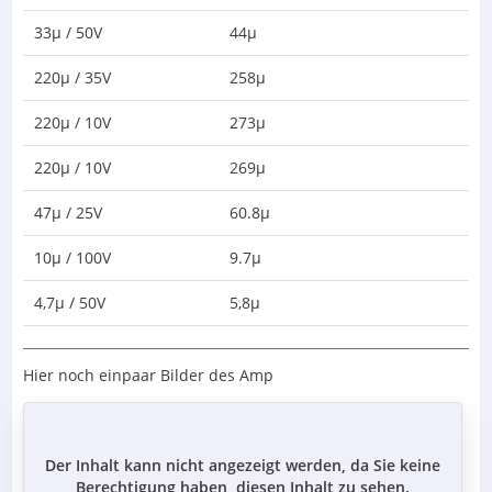
33µ / 50V
44µ
220µ / 35V
258µ
220µ / 10V
273µ
220µ / 10V
269µ
47µ / 25V
60.8µ
10µ / 100V
9.7µ
4,7µ / 50V
5,8µ
Hier noch einpaar Bilder des Amp
Der Inhalt kann nicht angezeigt werden, da Sie keine
Berechtigung haben, diesen Inhalt zu sehen.