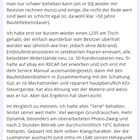
man nur schwer beheben kann (als in 50J wieder mir
Revision rechnen muss) und einige, die nicht der Rede wert
sind (weil es schlicht egal ist, da wohl klar >50 Jahre
Bauteillebensdauer).
Ich habe erst vor kurzem wieder einen L235 am Tisch
gehabt, der einfach wunderbar vom Besitzer überholt
worden war (ähnlich wie hier, jedoch ohne Abbrand).
Endstufentransistoren in selektierten Paaren erneuert, alle
belasteten Widerstände neu, ca. 50 Kondensatoren neu. Er
hatte auf ebay ein RECAP-Set erworben und sich erst mit
dem Service Manual auseinandergesetzt, dann mit den
Bauteildatenblättern in Zusammenhang mit der Schaltung.
Gut, er ist Mechatroniker und repariert hautpberuflich KFz-
Steuergeräte, hat also Ahnung von der Materie und weiss
was er tut. Aber das Ergebnis hat überrascht:
Im Vergleich zu meinem, ich hatte alles "Serie" behalten,
leistet seiner weit mehr. Viel weniger Grundrauschen, mehr
Dynamik, besonders am überarbeiteten Phono-Zweig und
nach 2 Stunden Betrieb um durchschnittllich 10°C kühlere
Hotspots. Gepaart mit dem selben Klangcharakter, der die
Luxmänner ausmacht (und imho im L540 seinen Höhepunkt