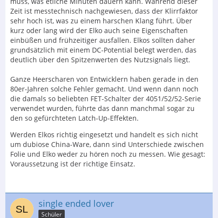
muss, was etliche Minuten dauern kann. Während dieser
Zeit ist messtechnisch nachgewiesen, dass der Klirrfaktor
sehr hoch ist, was zu einem harschen Klang führt. Über
kurz oder lang wird der Elko auch seine Eigenschaften
einbüßen und frühzeitiger ausfallen. Elkos sollten daher
grundsätzlich mit einem DC-Potential belegt werden, das
deutlich über den Spitzenwerten des Nutzsignals liegt.
Ganze Heerscharen von Entwicklern haben gerade in den
80er-Jahren solche Fehler gemacht. Und wenn dann noch
die damals so beliebten FET-Schalter der 4051/52/52-Serie
verwendet wurden, führte das dann manchmal sogar zu
den so gefürchteten Latch-Up-Effekten.
Werden Elkos richtig eingesetzt und handelt es sich nicht
um dubiose China-Ware, dann sind Unterschiede zwischen
Folie und Elko weder zu hören noch zu messen. Wie gesagt:
Voraussetzung ist der richtige Einsatz.
single ended lover
Schüler